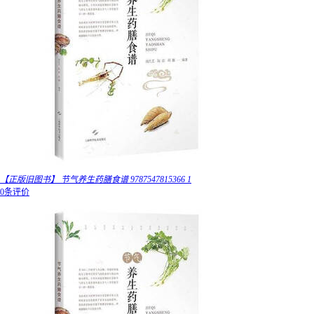
【正版旧图书】 节气养生药膳食谱 9787547815366 1
0条评价