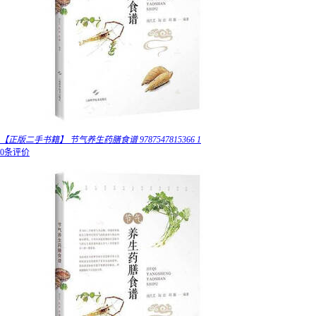
【正版二手书籍】 节气养生药膳食谱 9787547815366 1
0条评价