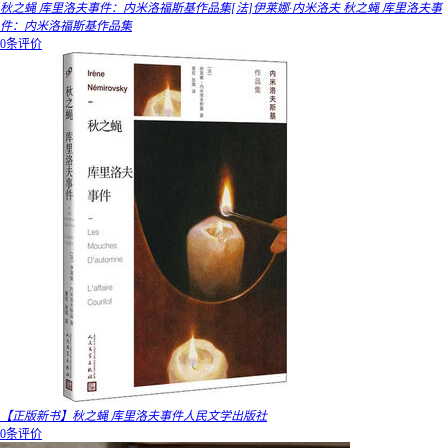
秋之蝇 库里洛夫事件：内米洛福斯基作品集[法]伊莱娜·内米洛夫 秋之蝇 库里洛夫事
件：内米洛福斯基作品集
0条评价
【正版新书】秋之蝇 库里洛夫事件人民文学出版社
0条评价