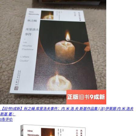
【旧书9成新】秋之蝇 库里洛夫事件：内 米 洛 夫 斯基作品集 [法]伊莱娜·内 米 洛夫
斯基 著；
0条评价