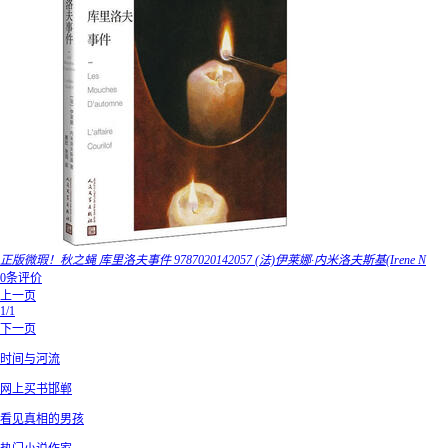
正版微瑕！秋之蝇 库里洛夫事件 9787020142057 (法)伊莱娜·内米洛夫斯基(Irene N
0条评价
上一页
1/1
下一页
时间与河流
网上买书邯郸
看见真相的男孩