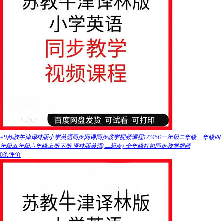
+9苏教牛津译林版小学英语同步网课同步教学视频课程123456一年级二年级三年级四
年级五年级六年级上册下册 译林版英语(三起点) 全年级打包同步教学视频
0条评价