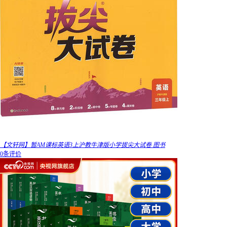
【文轩网】暂AM课标英语3上沪教牛津版小学拔尖大试卷 图书
0条评价