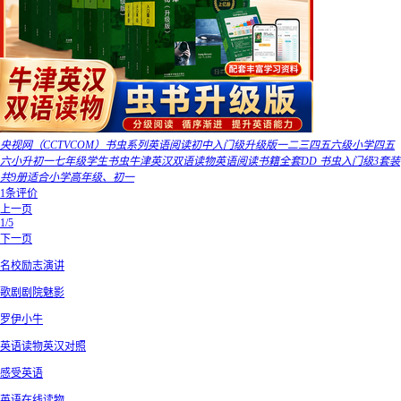
央视网（CCTVCOM）书虫系列英语阅读初中入门级升级版一二三四五六级小学四五
六小升初一七年级学生书虫牛津英汉双语读物英语阅读书籍全套DD 书虫入门级3套装
共9册适合小学高年级、初一
1条评价
上一页
1/5
下一页
名校励志演讲
歌剧剧院魅影
罗伊小牛
英语读物英汉对照
感受英语
英语在线读物