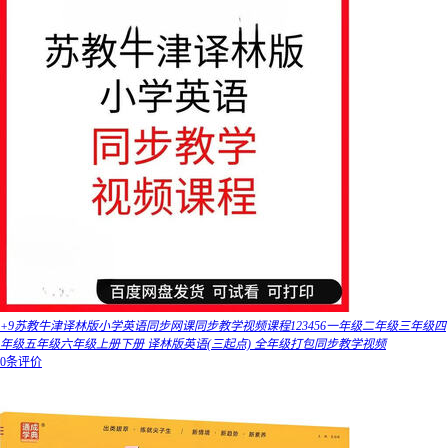
+9苏教牛津译林版小学英语同步网课同步教学视频课程123456一年级二年级三年级四
年级五年级六年级上册下册 译林版英语(三起点) 全年级打包同步教学视频
0条评价