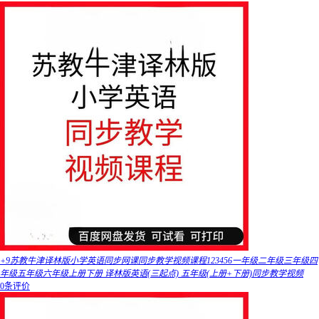
+9苏教牛津译林版小学英语同步网课同步教学视频课程123456一年级二年级三年级四
年级五年级六年级上册下册 译林版英语(三起点) 五年级(上册+下册)同步教学视频
0条评价