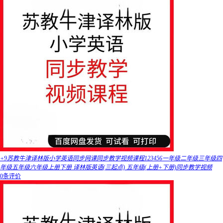
+9苏教牛津译林版小学英语同步网课同步教学视频课程123456一年级二年级三年级四
年级五年级六年级上册下册 译林版英语(三起点) 五年级(上册+下册)同步教学视频
0条评价