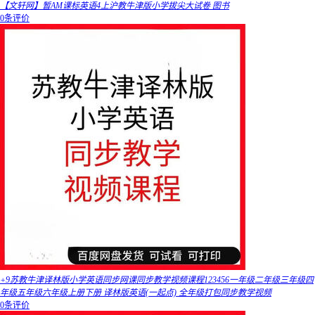
【文轩网】暂AM课标英语4上沪教牛津版小学拔尖大试卷 图书
0条评价
+9苏教牛津译林版小学英语同步网课同步教学视频课程123456一年级二年级三年级四
年级五年级六年级上册下册 译林版英语(一起点) 全年级打包同步教学视频
0条评价