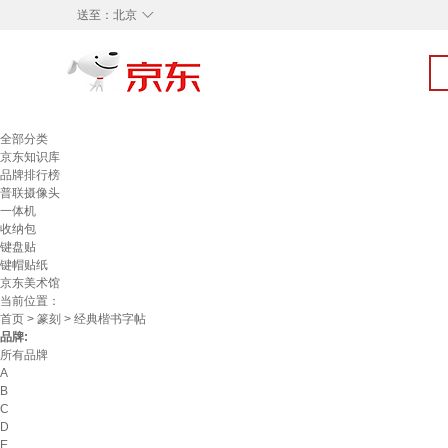
◇
送至：
北京
全部分类
京东知识库
品牌排行榜
普联摄像头
一体机
收纳包
键盘贴
键帽贴纸
京东美术馆
当前位置：
首页
>
篆刻
> 经典楷书字帖
品牌:
所有品牌
A
B
C
D
E