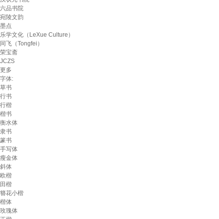
六品书院
宛陵文韵
墨点
乐学文化（LeXue Culture）
同飞（Tongfei）
荣宝斋
JCZS
更多
字体:
草书
行书
行楷
楷书
衡水体
隶书
篆书
手写体
瘦金体
斜体
欧楷
田楷
簪花小楷
楷体
玫瑰体