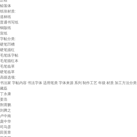
正楷
鲸落体
纸张材质:
道林纸
普通书写纸
铜版纸
宣纸
字帖分类:
硬笔凹槽
硬笔描红
毛笔练字帖
毛笔猫红本
毛笔临草
硬笔临草
高级选项:
书法家
字帖内容
书法字体
适用笔类
字体来源
系列
制作工艺
年级
材质
加工方法分类
藏磊
丁永康
姜浩
荆霄鹏
刘腾之
卢中南
庞中华
司马彦
田英章