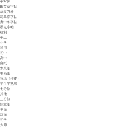
手写体
田英章字帖
华夏万卷
司马彦字帖
庞中华字帖
墨点字帖
机制
手工
小学
通用
初中
高中
麻纸
木浆纸
书画纸
宣纸（檀皮）
半生半熟纸
七分熟
其他
三分熟
熟宣纸
单面
双面
初学
大师