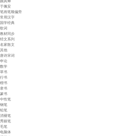
颜真卿
于佩安
笔画笔顺偏旁
常用汉字
国学经典
歌词
教材同步
经文系列
名家散文
其他
唐诗宋词
申论
数学
草书
行书
楷书
隶书
篆书
中性笔
钢笔
铅笔
消褪笔
秀丽笔
毛笔
电脑体