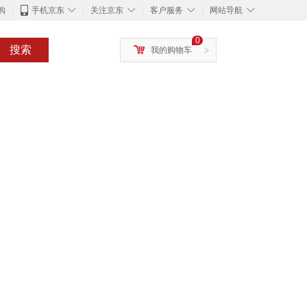
◇
◇
◇
◇
购
手机京东
关注京东
客户服务
网站导航
0
搜索
我的购物车
>