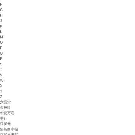
F
G
H
J
K
L
M
O
P
Q
R
S
T
V
W
X
Y
Z
六品堂
金枝叶
华夏万卷
书行
汉状元
邹慕白字帖
汉状元书院