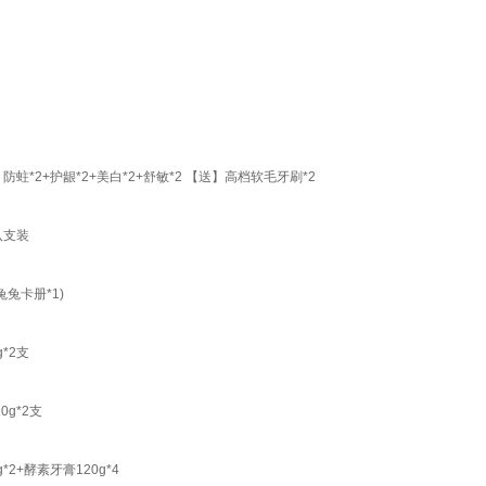
*2+护龈*2+美白*2+舒敏*2 【送】高档软毛牙刷*2
八支装
兔卡册*1)
*2支
g*2支
+酵素牙膏120g*4