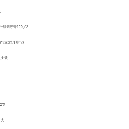
支
酵素牙膏120g*2
支(赠牙刷*2)
八支装
2支
1支