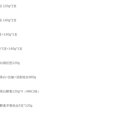
120g*2支
140g*2支
140g*1支
支+140g*1支
桃狂想120g
白+抗敏+清新组合960g
酵素120g*4（4种口味）
牙膏组合5支*120g