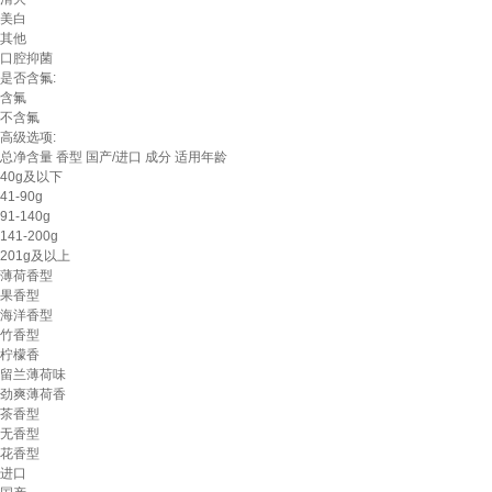
美白
其他
口腔抑菌
是否含氟:
含氟
不含氟
高级选项:
总净含量
香型
国产/进口
成分
适用年龄
40g及以下
41-90g
91-140g
141-200g
201g及以上
薄荷香型
果香型
海洋香型
竹香型
柠檬香
留兰薄荷味
劲爽薄荷香
茶香型
无香型
花香型
进口