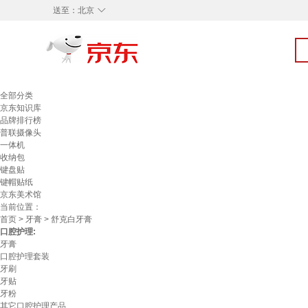
◇
送至：
北京
全部分类
京东知识库
品牌排行榜
普联摄像头
一体机
收纳包
键盘贴
键帽贴纸
京东美术馆
当前位置：
首页
>
牙膏
> 舒克白牙膏
口腔护理:
牙膏
口腔护理套装
牙刷
牙贴
牙粉
其它口腔护理产品