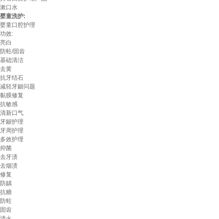
漱口水
婴童洗护:
婴童口腔护理
功效:
亮白
防蛀/固齿
基础清洁
去黄
抗牙结石
减轻牙龈问题
黏膜修复
抗敏感
清新口气
牙龈护理
牙周护理
多效护理
抑菌
去牙渍
去烟渍
修复
防龋
抗糖
防蛀
固齿
清火