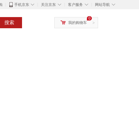
◇
◇
◇
◇
购
手机京东
关注京东
客户服务
网站导航
0
搜索
我的购物车
>