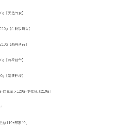
0g【天然竹炭】
10g【白桃玫瑰香】
10g【劲爽薄荷】
0g【薄荷精华】
0g【清新柠檬】
花清火120g+专效玫瑰210g】
2
110+酵素40g