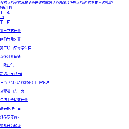
纯钛牙线架钛合金牙线手柄钛金属牙线便捷式环保牙线架 钛本色(+收纳盒)
0条评价
上一页
1/1
下一页
狮王立式牙膏
网购竹盐牙膏
狮王炫白牙膏怎么样
双莲牙膏价钱
一除口气
新鸿北支路2号
三色（AQUAFRESH）口腔护理
牙膏进口去口臭
佳洁士全优效牙膏
高夫护理产品
好易康牙膏5
婴儿牙齿松动