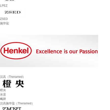
LPEZ
ZSED
施华寇
汉高（Theramed）
橙央
水漾
飚牌
汉高施华蔻（Theramed）