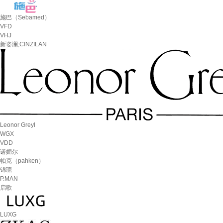
施巴（Sebamed）
VFD
VHJ
新姿澜;CINZILAN
Leonor Greyl
WGX
VDD
诺媚尔
帕克（pahken）
锦瑭
P.MAN
启歌
LUXG