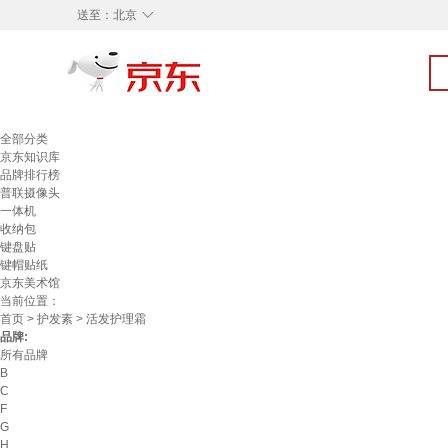
◇
送至：
北京
全部分类
京东知识库
品牌排行榜
普联摄像头
一体机
收纳包
键盘贴
键帽贴纸
京东美术馆
当前位置：
首页
>
护发素
> 活发护理霜
品牌:
所有品牌
B
C
F
G
H