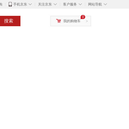
◇
◇
◇
◇
购
手机京东
关注京东
客户服务
网站导航
0
搜索
我的购物车
>