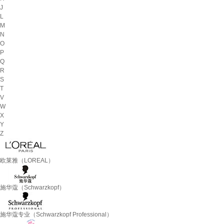
J
L
M
N
O
P
Q
R
S
T
V
W
X
Y
Z
欧莱雅（LOREAL）
施华蔻（Schwarzkopf）
施华蔻专业（Schwarzkopf Professional）