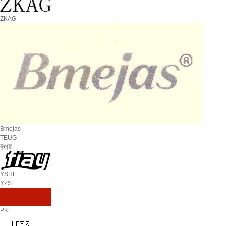
ZKAG
Bmejas
TEUG
歌倩
YSHE
YZS
PKL