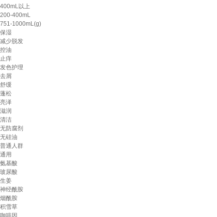
400mL以上
200-400mL
751-1000mL(g)
保湿
减少脱发
控油
止痒
发色护理
去屑
舒缓
蓬松
亮泽
滋润
清洁
无防腐剂
无硅油
普通人群
通用
氨基酸
玻尿酸
生姜
神经酰胺
烟酰胺
积雪草
咖啡因