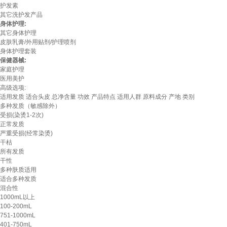
护发素
其它洗护发产品
身体护理:
其它身体护理
皮肤乳膏/外用贴剂/护理喷剂
身体护理套装
保健器械:
家庭护理
医用美护
高级选项:
适用发质
适合头皮
总净含量
功效
产品特点
适用人群
原料成分
产地
类别
多种发质（敏感除外）
受损(染烫1-2次)
正常发质
严重受损(经常染烫)
干枯
所有发质
干性
多种肤质适用
适合多种发质
混合性
1000mL以上
100-200mL
751-1000mL
401-750mL