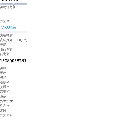
美缇清之新
方堂净
淇绩蜂后
高莉娅施（Lifogkv）
美缇
瑞丽希黛
韵之彩
美爵士
琴叶
枫晨
慕霖兮
美爵仕
宏安泽
更多
洗发护发:
洗发水
发膜
洗护套装