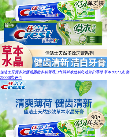
佳洁士牙膏多效强根固齿多装薄荷口气清新家庭装防蛀修护薄荷 草本 90g*1支 装
200000条评价