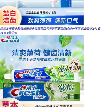
佳洁士牙膏多效强根固齿多装薄荷口气清新家庭装防蛀修护薄荷 盐白款 90g*1支
200000条评价