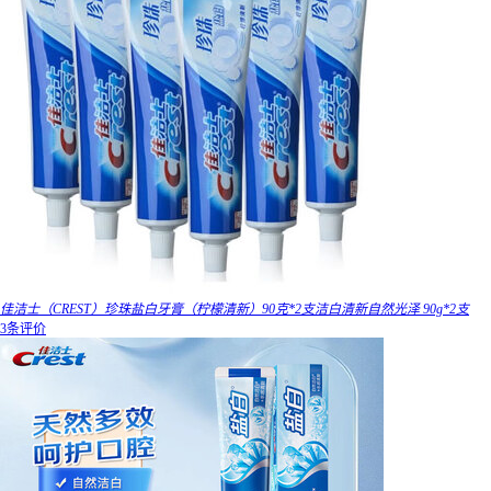
佳洁士（CREST）珍珠盐白牙膏（柠檬清新）90克*2支洁白清新自然光泽 90g*2支
3条评价