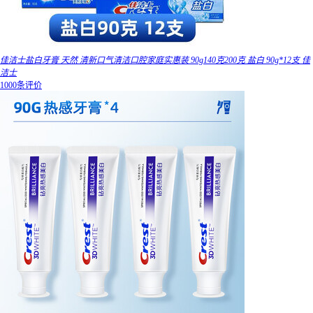
佳洁士盐白牙膏 天然 清新口气清洁口腔家庭实惠装 90g140克200克 盐白 90g*12支 佳
洁士
1000条评价