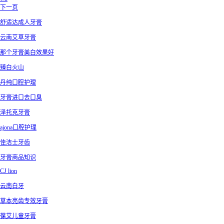
下一页
舒适达成人牙膏
云南艾草牙膏
那个牙膏美白效果好
臻白火山
丹纯口腔护理
牙膏进口去口臭
泽托克牙膏
ajona口腔护理
佳洁士牙齿
牙膏商品知识
CJ lion
云南白牙
草本亮齿专效牙膏
葆艾儿童牙膏