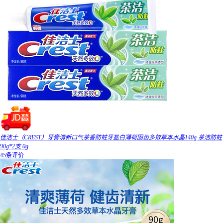
佳洁士（CREST）牙膏清新口气茶香防蛀牙盐白薄荷固齿多效草本水晶140g 茶洁防蛀
90g*2支 0g
45条评价