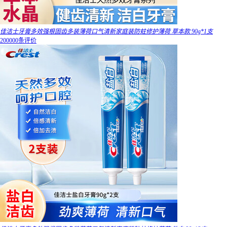
佳洁士牙膏多效强根固齿多装薄荷口气清新家庭装防蛀修护薄荷 草本款 90g*1支
200000条评价