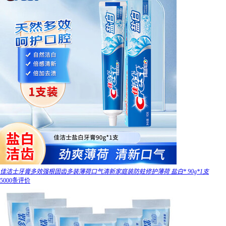
佳洁士牙膏多效强根固齿多装薄荷口气清新家庭装防蛀修护薄荷 盐白* 90g*1支
5000条评价