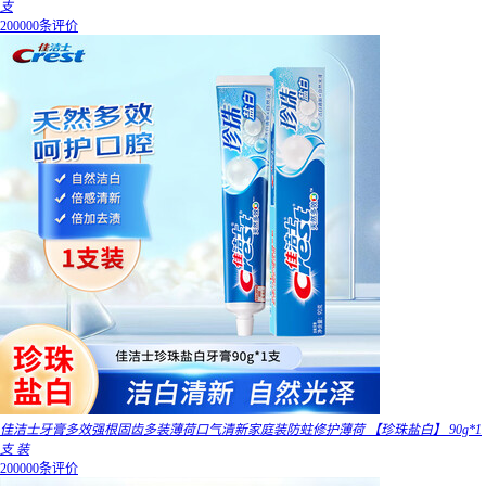
支
200000条评价
佳洁士牙膏多效强根固齿多装薄荷口气清新家庭装防蛀修护薄荷 【珍珠盐白】 90g*1
支 装
200000条评价