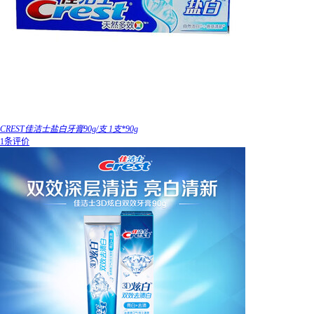
CREST佳洁士盐白牙膏90g/支 1支*90g
1条评价