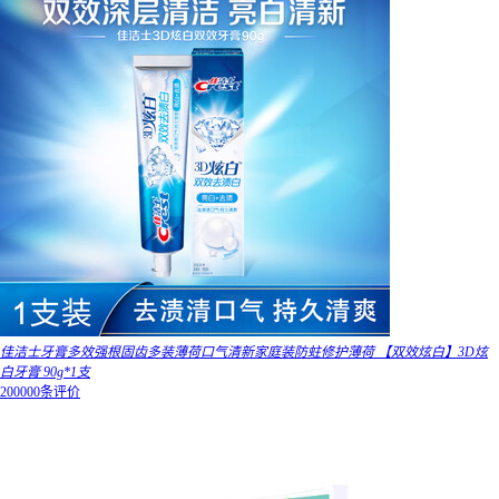
佳洁士牙膏多效强根固齿多装薄荷口气清新家庭装防蛀修护薄荷 【双效炫白】3D炫
白牙膏 90g*1支
200000条评价