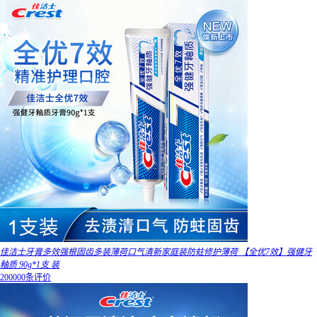
佳洁士牙膏多效强根固齿多装薄荷口气清新家庭装防蛀修护薄荷 【全优7效】强健牙
釉质 90g*1支 装
200000条评价