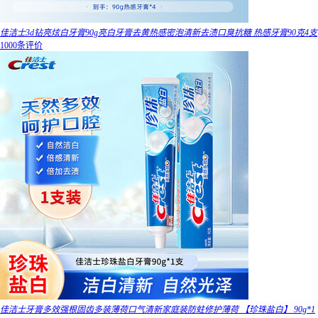
佳洁士3d钻亮炫白牙膏90g亮白牙膏去黄热感密泡清新去渍口臭抗糖 热感牙膏90克4支
1000条评价
佳洁士牙膏多效强根固齿多装薄荷口气清新家庭装防蛀修护薄荷 【珍珠盐白】 90g*1