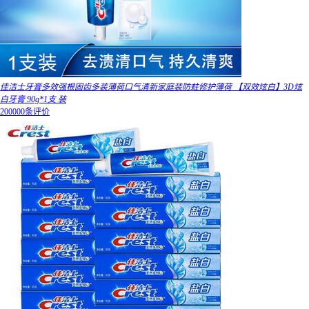
佳洁士牙膏多效强根固齿多装薄荷口气清新家庭装防蛀修护薄荷 【双效炫白】3D炫
白牙膏 90g*1支 装
200000条评价