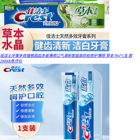
佳洁士牙膏多效强根固齿多装薄荷口气清新家庭装防蛀修护薄荷 草本 90g*1支 款
200000条评价