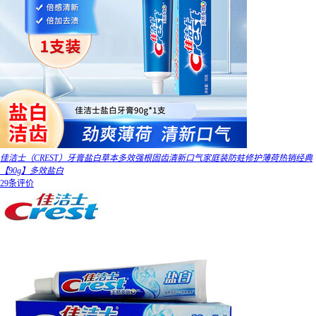
佳洁士（CREST）牙膏盐白草本多效强根固齿清新口气家庭装防蛀修护薄荷热销经典
【90g】多效盐白
29条评价