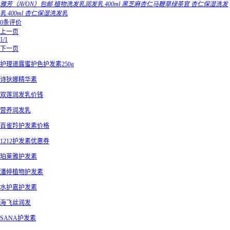
雅芳（AVON）包邮 植物洗发乳润发乳 400ml 黑芝麻杏仁马鞭草绿茶官 杏仁保湿洗发
乳 400ml 杏仁保湿洗发乳
0条评价
上一页
1/1
下一页
护理道露蜜护色护发素250g
诗狄娜精华素
双莲润发乳价钱
营养润发乳
百雀羚护发素价格
1212护发素优惠券
珀莱雅护发素
潘婷植物护发素
水护嘉护发素
海飞丝润发
SANA护发素