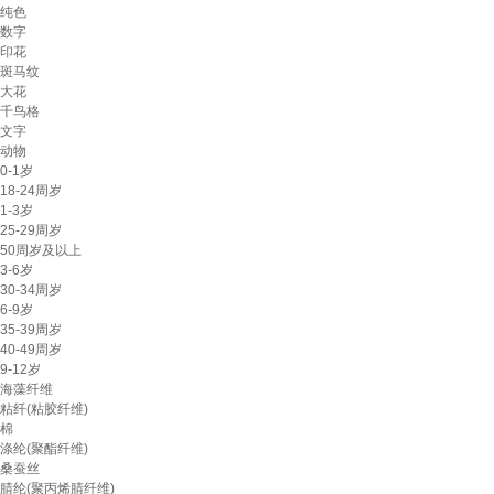
纯色
数字
印花
斑马纹
大花
千鸟格
文字
动物
0-1岁
18-24周岁
1-3岁
25-29周岁
50周岁及以上
3-6岁
30-34周岁
6-9岁
35-39周岁
40-49周岁
9-12岁
海藻纤维
粘纤(粘胶纤维)
棉
涤纶(聚酯纤维)
桑蚕丝
腈纶(聚丙烯腈纤维)