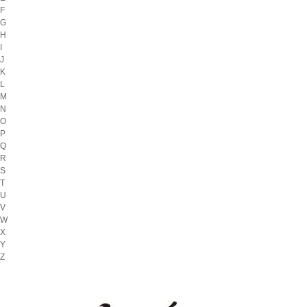
F
G
H
I
J
K
L
M
N
O
P
Q
R
S
T
U
V
W
X
Y
Z