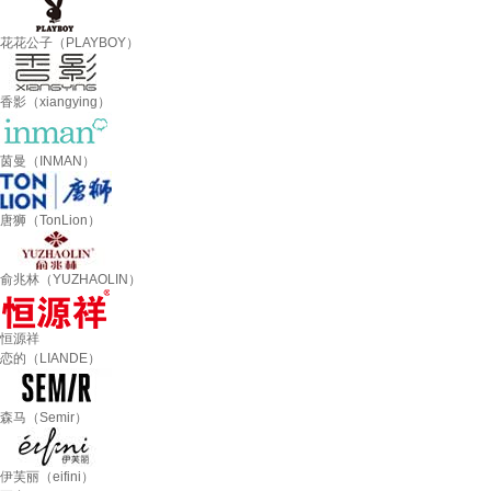
花花公子（PLAYBOY）
香影（xiangying）
茵曼（INMAN）
唐狮（TonLion）
俞兆林（YUZHAOLIN）
恒源祥
恋的（LIANDE）
森马（Semir）
伊芙丽（eifini）