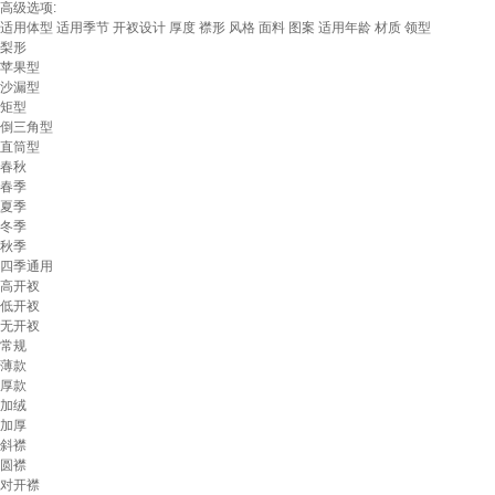
高级选项:
适用体型
适用季节
开衩设计
厚度
襟形
风格
面料
图案
适用年龄
材质
领型
梨形
苹果型
沙漏型
矩型
倒三角型
直筒型
春秋
春季
夏季
冬季
秋季
四季通用
高开衩
低开衩
无开衩
常规
薄款
厚款
加绒
加厚
斜襟
圆襟
对开襟