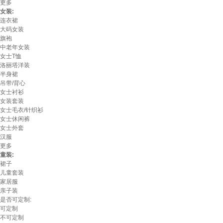
更多
女装:
连衣裙
大码女装
旗袍
中老年女装
女士T恤
洛丽塔洋装
半身裙
吊带/背心
女士衬衫
女装套装
女士毛衣/针织衫
女士休闲裤
女士外套
汉服
更多
童装:
裙子
儿童套装
家居服
亲子装
是否可定制:
可定制
不可定制