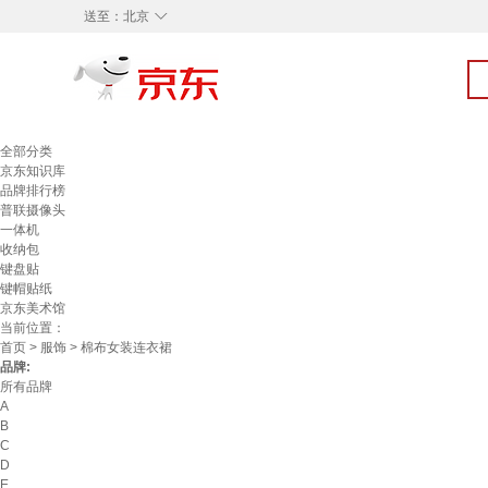
◇
送至：
北京
全部分类
京东知识库
品牌排行榜
普联摄像头
一体机
收纳包
键盘贴
键帽贴纸
京东美术馆
当前位置：
首页
>
服饰
> 棉布女装连衣裙
品牌:
所有品牌
A
B
C
D
E