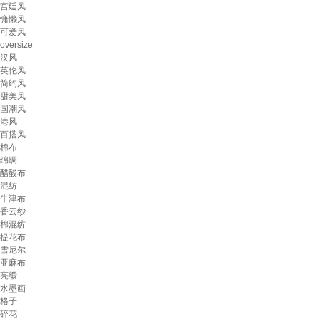
宫廷风
慵懒风
可爱风
oversize
汉风
英伦风
简约风
甜美风
国潮风
港风
百搭风
棉布
绵绸
醋酸布
混纺
牛津布
香云纱
棉混纺
提花布
雪尼尔
亚麻布
亮缎
水墨画
格子
碎花