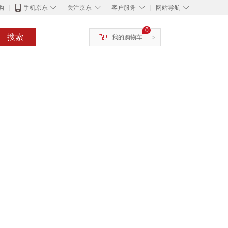
◇
◇
◇
◇
购
手机京东
关注京东
客户服务
网站导航
0
搜索
我的购物车
>