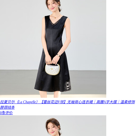
拉夏贝尔（La Chapelle）【蕾丝花边V领】无袖背心连衣裙｜高腰A字大摆｜温柔修饰
脖颈线条
0条评价