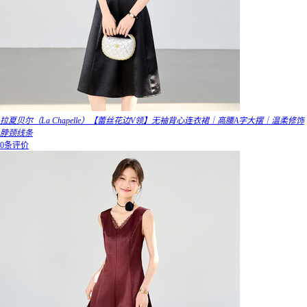
拉夏贝尔（La Chapelle）【蕾丝花边V领】无袖背心连衣裙｜高腰A字大摆｜温柔修饰
脖颈线条
0条评价