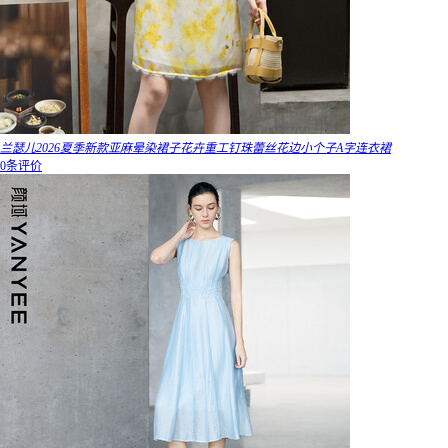
兰瑟儿2026夏季新款亚麻晕染裙子花卉重工钉珠蕾丝花边小个子A字连衣裙
0条评价