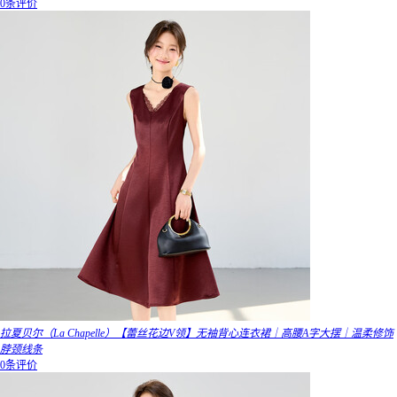
0条评价
拉夏贝尔（La Chapelle）【蕾丝花边V领】无袖背心连衣裙｜高腰A字大摆｜温柔修饰
脖颈线条
0条评价