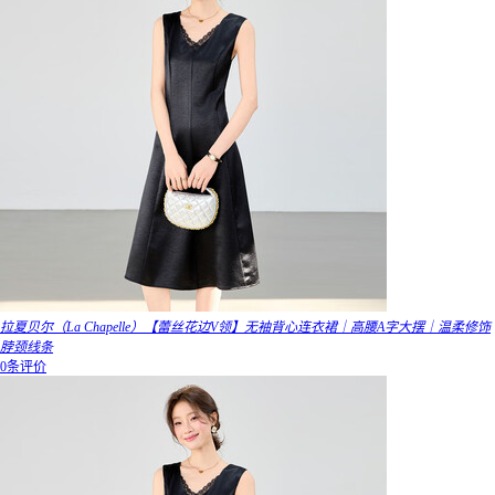
拉夏贝尔（La Chapelle）【蕾丝花边V领】无袖背心连衣裙｜高腰A字大摆｜温柔修饰
脖颈线条
0条评价