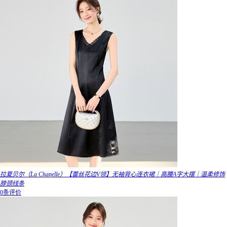
拉夏贝尔（La Chapelle）【蕾丝花边V领】无袖背心连衣裙｜高腰A字大摆｜温柔修饰
脖颈线条
0条评价