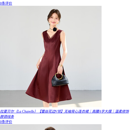
0条评价
拉夏贝尔（La Chapelle）【蕾丝花边V领】无袖背心连衣裙｜高腰A字大摆｜温柔修饰
脖颈线条
0条评价