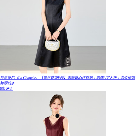
拉夏贝尔（La Chapelle）【蕾丝花边V领】无袖背心连衣裙｜高腰A字大摆｜温柔修饰
脖颈线条
0条评价