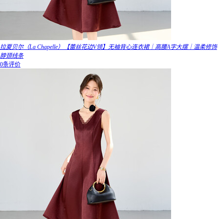
拉夏贝尔（La Chapelle）【蕾丝花边V领】无袖背心连衣裙｜高腰A字大摆｜温柔修饰
脖颈线条
0条评价