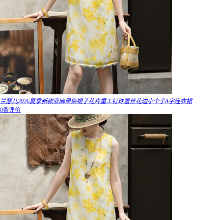
兰瑟儿2026夏季新款亚麻晕染裙子花卉重工钉珠蕾丝花边小个子A字连衣裙
0条评价