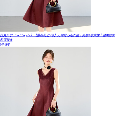
拉夏贝尔（La Chapelle）【蕾丝花边V领】无袖背心连衣裙｜高腰A字大摆｜温柔修饰
脖颈线条
0条评价