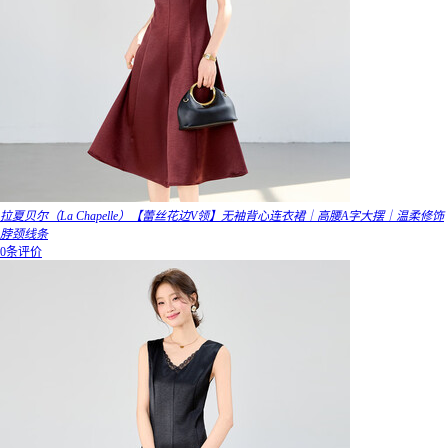
拉夏贝尔（La Chapelle）【蕾丝花边V领】无袖背心连衣裙｜高腰A字大摆｜温柔修饰
脖颈线条
0条评价