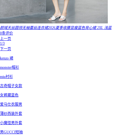
颜域天丝圆领无袖蕾丝连衣裙2026夏季收腰显瘦蓝色背心裙 2XL 浅蓝
0条评价
上一页
1/3
下一页
kenzo 裙
monster帽衫
miu衬衫
古奇帽子女款
女裤藏蓝色
爱马仕衣服男
薄纱西装外套
小魔怪男外套
男GUCCI短袖