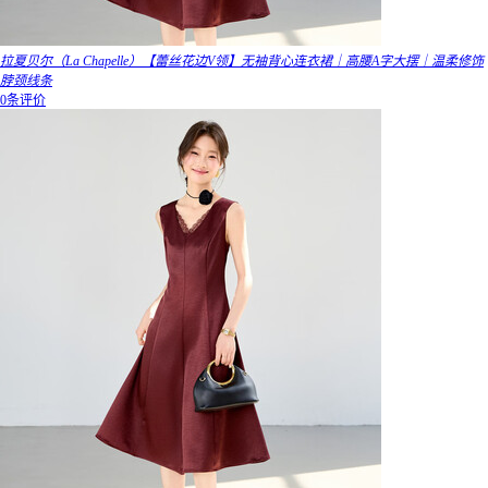
拉夏贝尔（La Chapelle）【蕾丝花边V领】无袖背心连衣裙｜高腰A字大摆｜温柔修饰
脖颈线条
0条评价