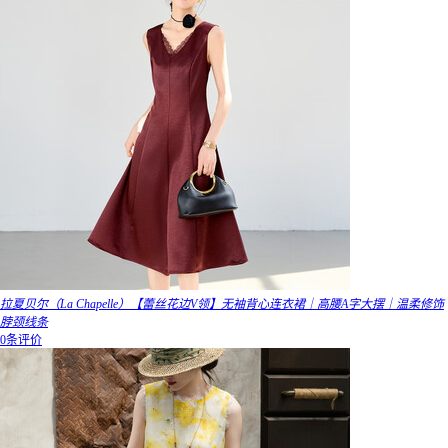
拉夏贝尔（La Chapelle）【蕾丝花边V领】无袖背心连衣裙｜高腰A字大摆｜温柔修饰
脖颈线条
0条评价