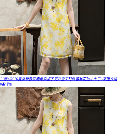
兰瑟儿2026夏季新款亚麻晕染裙子花卉重工钉珠蕾丝花边小个子A字连衣裙
0条评价