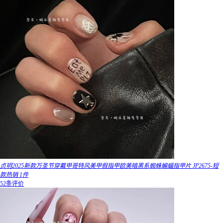
贞玥2025新款万圣节穿戴甲哥特风美甲假指甲欧美暗黑系蜘蛛蝙蝠指甲片 JP2675-短
款热销 1件
52条评价