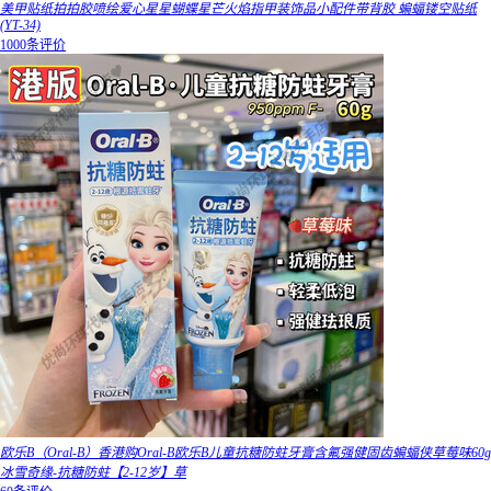
美甲贴纸拍拍胶喷绘爱心星星蝴蝶星芒火焰指甲装饰品小配件带背胶 蝙蝠镂空贴纸
(YT-34)
1000条评价
欧乐B（Oral-B）香港购Oral-B欧乐B儿童抗糖防蛀牙膏含氟强健固齿蝙蝠侠草莓味60g
冰雪奇缘-抗糖防蛀【2-12岁】草