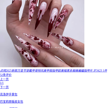
贞玥2025新款万圣节穿戴甲哥特风美甲假指甲欧美暗黑系蜘蛛蝙蝠指甲片 JP3423 1件
52条评价
上一页
1/1
下一页
克洛伊手拿包
巴宝莉原版皮女包