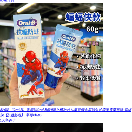
60条评价
欧乐B（Oral-B）香港购Oral-B欧乐B抗糖防蛀儿童牙膏含氟防蛀护齿宝宝草莓味 蝙蝠
侠【抗糖防蛀】 草莓味60g
100条评价