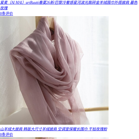
爱麦（AI MAI）urtRuutti春夏26新/巴黎冷奢感星河波光粼碎金羊绒围巾外搭披肩 暮色
玫瑰
0条评价
山羊绒大披肩 韩版大尺寸羊绒披肩 空调室保暖长围巾 干枯玫瑰粉
0条评价