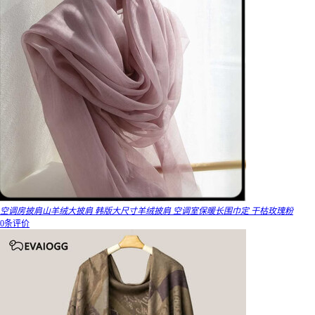
空调房披肩山羊绒大披肩 韩版大尺寸羊绒披肩 空调室保暖长围巾定 干枯玫瑰粉
0条评价