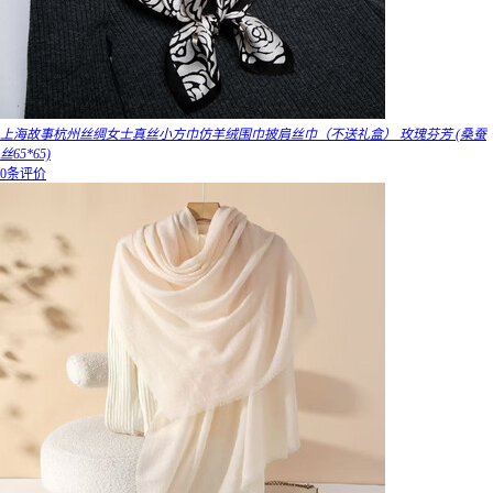
上海故事杭州丝绸女士真丝小方巾仿羊绒围巾披肩丝巾（不送礼盒） 玫瑰芬芳 (桑蚕
丝65*65)
0条评价