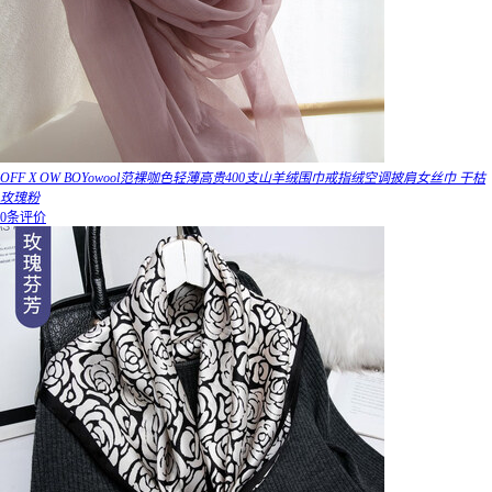
OFF X OW BOYowool范裸咖色轻薄高贵400支山羊绒围巾戒指绒空调披肩女丝巾 干枯
玫瑰粉
0条评价