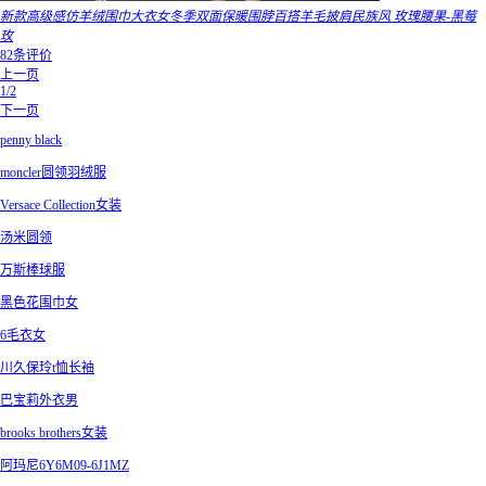
新款高级感仿羊绒围巾大衣女冬季双面保暖围脖百搭羊毛披肩民族风 玫瑰腰果-黑莓
玫
82条评价
上一页
1/2
下一页
penny black
moncler圆领羽绒服
Versace Collection女装
汤米圆领
万斯棒球服
黑色花围巾女
6毛衣女
川久保玲t恤长袖
巴宝莉外衣男
brooks brothers女装
阿玛尼6Y6M09-6J1MZ