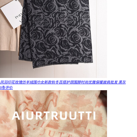
凤羽印花玫瑰仿羊绒围巾女新款秋冬百搭护颈围脖时尚优雅保暖披肩批发 黑灰
0条评价