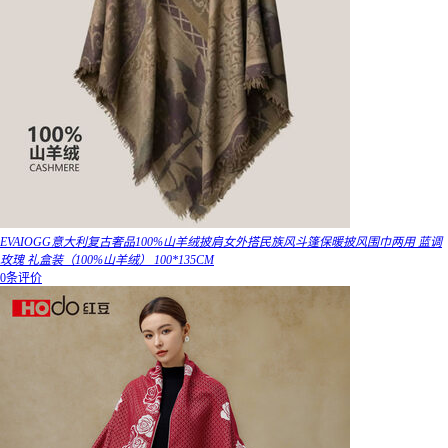
EVAIOGG意大利复古奢品100%山羊绒披肩女外搭民族风斗篷保暖披风围巾两用 蓝调
玫瑰 礼盒装（100%山羊绒） 100*135CM
0条评价