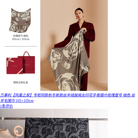
万事利【凤凰之家】专柜同款秋冬新款丝羊绒披肩女印花手卷围巾玫瑰壹号 咖色 丝
羊毛围巾 105×105cm
1条评价