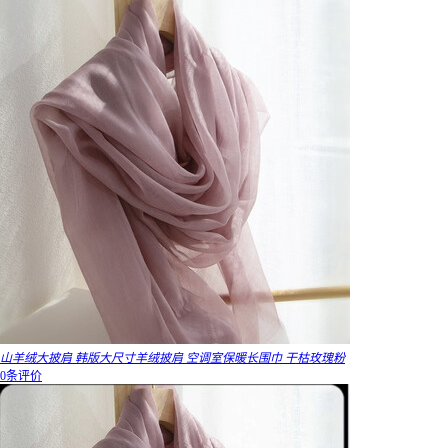
山羊绒大披肩 韩版大尺寸羊绒披肩 空调室保暖长围巾 干枯玫瑰粉
0条评价