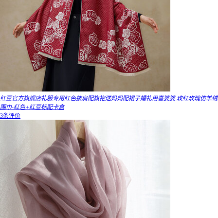
红豆官方旗舰店礼服专用红色披肩配旗袍送妈妈配裙子婚礼用喜婆婆 玫红玫瑰仿羊绒
围巾-红色+红豆标配卡盒
3条评价