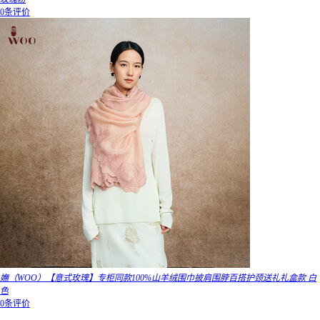
0条评价
嫵（WOO）【意式玫瑰】专柜同款100%山羊绒围巾披肩围脖百搭护颈送礼礼盒款 白
色
0条评价