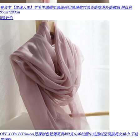
奢凌羊【玫瑰人生】羊毛羊绒围巾高级感印染薄款时尚百搭旅游外搭披肩 粉红色
95cm*200cm
0条评价
OFF X OW BOYowool范裸咖色轻薄高贵400支山羊绒围巾戒指绒空调披肩女丝巾 干枯
玫瑰粉