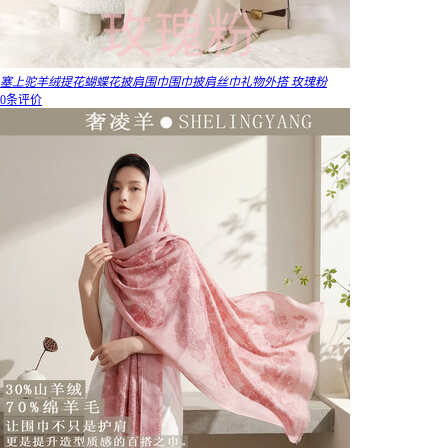
塞上驼羊绒提花蝴蝶花披肩围巾围巾披肩丝巾礼物外搭 玫瑰粉
0条评价