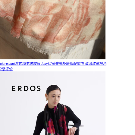
aiurtruutti意式纯羊绒披肩 Jouy印花赛展外搭保暖围巾 蛋酒玫瑰粉色
2条评价