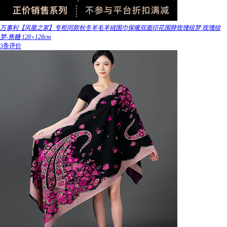
万事利【凤凰之家】专柜同款秋冬羊毛羊绒围巾保暖双面印花围脖玫瑰绘梦 玫瑰绘
梦-焦糖 128×128cm
3条评价