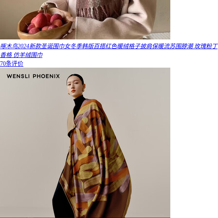
啄木鸟2024新款圣诞围巾女冬季韩版百搭红色暖绒格子披肩保暖流苏围脖潮 玫瑰粉丁
香格 仿羊绒围巾
70条评价