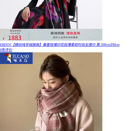
ERDOS【精纺纯羊绒披肩】春夏玫瑰印花轻薄柔软时尚女围巾 黑 200cmX90cm
8条评价