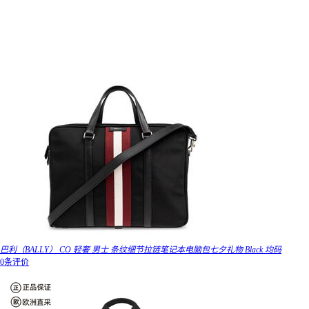
巴利（BALLY） CO 轻奢 男士 条纹细节拉链笔记本电脑包七夕礼物 Black 均码
0条评价