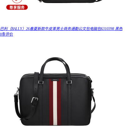
巴利（BALLY）26春夏新款牛皮革男士商务通勤公文包电脑包6310398 黑色
0条评价