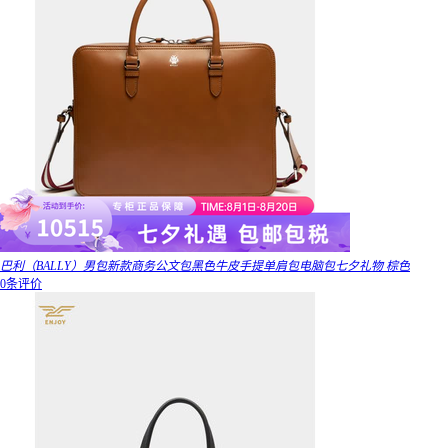
巴利（BALLY）男包新款商务公文包黑色牛皮手提单肩包电脑包七夕礼物 棕色
0条评价