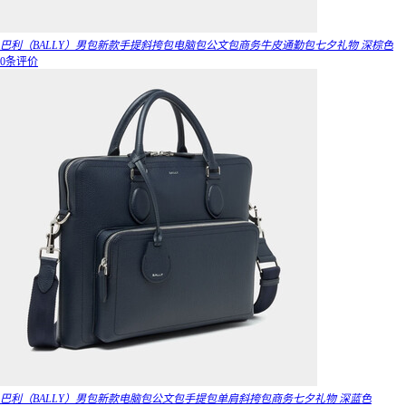
巴利（BALLY）男包新款手提斜挎包电脑包公文包商务牛皮通勤包七夕礼物 深棕色
0条评价
巴利（BALLY）男包新款电脑包公文包手提包单肩斜挎包商务七夕礼物 深蓝色