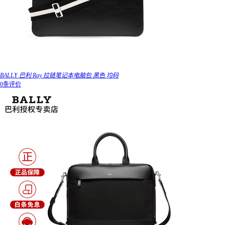
BALLY 巴利 Ray 拉链笔记本电脑包 黑色 均码
0条评价