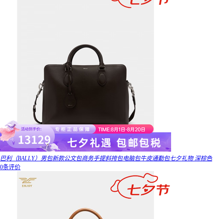
巴利（BALLY）男包新款公文包商务手提斜挎包电脑包牛皮通勤包七夕礼物 深棕色
0条评价