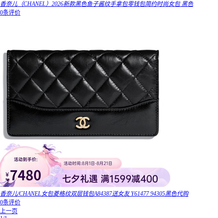
香奈儿（CHANEL）2026新款黑色鱼子酱纹手拿包零钱包简约时尚女包 黑色
0条评价
香奈儿/CHANEL女包菱格纹双层钱包A84387送女友 Y61477 94305黑色代购
0条评价
上一页