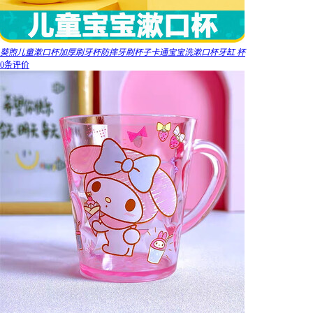
葵煦儿童漱口杯加厚刷牙杯防摔牙刷杯子卡通宝宝洗漱口杯牙缸 杯
0条评价