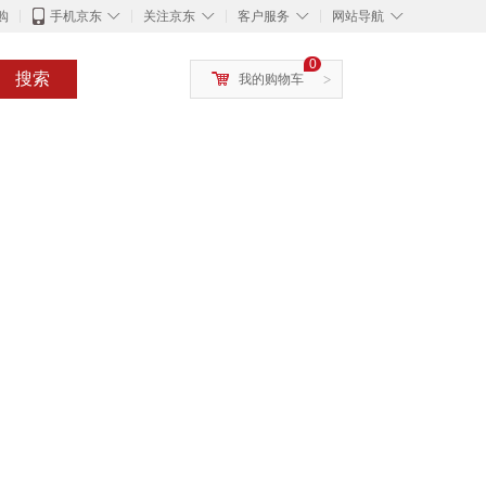
◇
◇
◇
◇
购
手机京东
关注京东
客户服务
网站导航
0
搜索
我的购物车
>