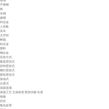
玻璃
不锈钢
铁
全铜
碳钢
锌合金
人造板
实木
太空铝
树脂
铝合金
塑料
铜合金
安装方式:
吸盘壁挂式
挂钩壁挂式
螺钉壁挂式
胶粘壁挂式
落地式
台置式
高级选项:
表面工艺
主体材质
附加功能
长度
电镀
拉丝
氧化处理