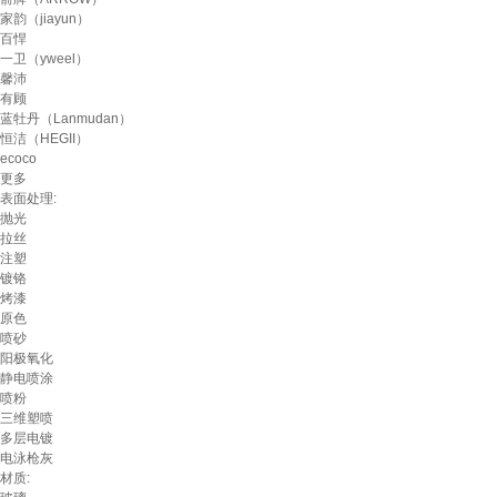
家韵（jiayun）
百悍
一卫（yweel）
馨沛
有顾
蓝牡丹（Lanmudan）
恒洁（HEGII）
ecoco
更多
表面处理:
抛光
拉丝
注塑
镀铬
烤漆
原色
喷砂
阳极氧化
静电喷涂
喷粉
三维塑喷
多层电镀
电泳枪灰
材质: