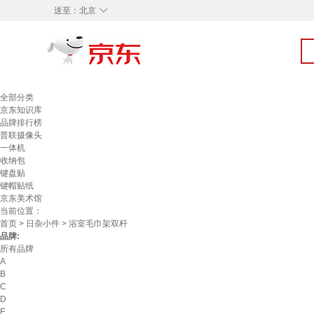
◇
送至：
北京
全部分类
京东知识库
品牌排行榜
普联摄像头
一体机
收纳包
键盘贴
键帽贴纸
京东美术馆
当前位置：
首页
>
日杂小件
> 浴室毛巾架双杆
品牌:
所有品牌
A
B
C
D
E