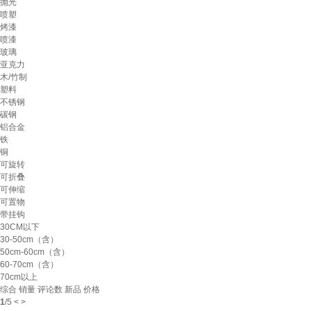
抛光
喷塑
烤漆
喷漆
玻璃
亚克力
木/竹制
塑料
不锈钢
碳钢
铝合金
铁
铜
可旋转
可折叠
可伸缩
可置物
带挂钩
30CM以下
30-50cm（含）
50cm-60cm（含）
60-70cm（含）
70cm以上
综合
销量
评论数
新品
价格
1
/
5
<
>