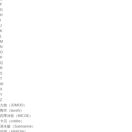
F
G
H
I
J
K
L
M
N
O
P
Q
R
S
T
W
X
Y
Z
九牧（JOMOO）
陶市（taoshi）
四季沐歌（MICOE）
卡贝（cobbe）
潜水艇（Submarine）
箭牌（ARROW）