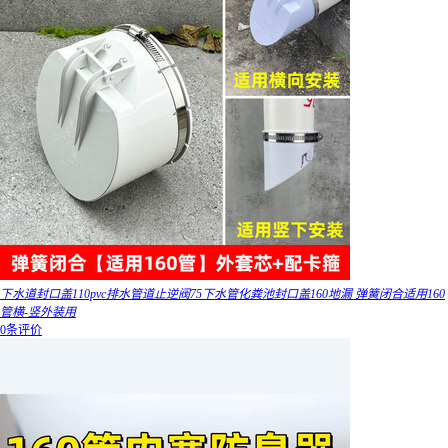
下水道封口盖110pvc排水管道止逆阀75下水管化粪池封口盖160地漏 弹簧闭合适用160
管横-竖外装用
0条评价