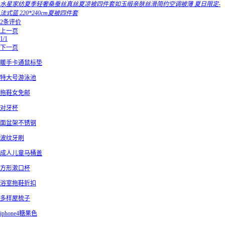
水星家纺夏季轻奢桑蚕丝真丝夏凉被四件套如玉缎亲肤丝滑简约空调被薄 夏日限定-
法式蓝 220*240cm夏被四件套
2条评价
上一页
1/1
下一页
暖手卡通鼠标垫
特大号游泳池
拖鞋女免邮
对牙杯
面盆架不锈钢
波纹牙刷
成人儿童马桶盖
方形漱口杯
浴室拖鞋折扣
多样屋梳子
iphone4糖果色