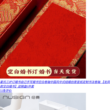
翟氏三炉订婚书自己手写婚书空白卷轴中国风中式结婚创意宣纸定制书法卷轴 【龙凤
款空白婚书】送锦盒6件套
55条评价