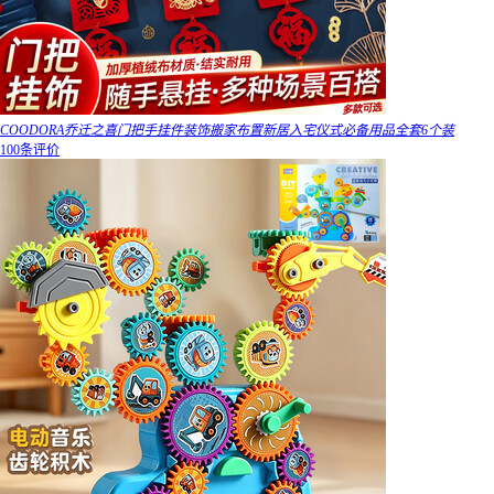
COODORA乔迁之喜门把手挂件装饰搬家布置新居入宅仪式必备用品全套6个装
100条评价