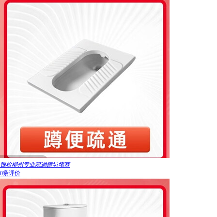
银枪柳州专业疏通蹲坑堵塞
0条评价