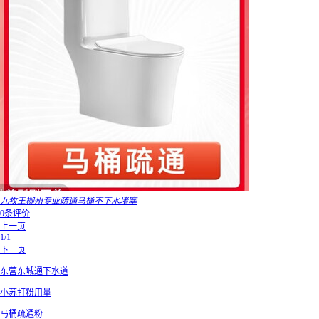
九牧王柳州专业疏通马桶不下水堵塞
0条评价
上一页
1/1
下一页
东营东城通下水道
小苏打粉用量
马桶疏通粉