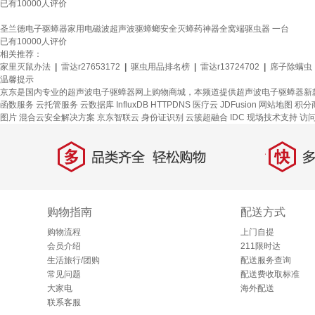
已有
10000
人评价
圣兰德电子驱蟑器家用电磁波超声波驱蟑螂安全灭蟑药神器全窝端驱虫器 一台
已有
10000
人评价
相关推荐：
家里灭鼠办法
|
雷达r27653172
|
驱虫用品排名榜
|
雷达r13724702
|
席子除螨虫
温馨提示
京东是国内专业的超声波电子驱蟑器网上购物商城，本频道提供超声波电子驱蟑器新
函数服务
云托管服务
云数据库 InfluxDB
HTTPDNS
医疗云
JDFusion
网站地图
积分
图片
混合云安全解决方案
京东智联云
身份证识别
云簇超融合
IDC 现场技术支持
访
多
快
品类齐全，轻松购物
多仓
购物指南
配送方式
购物流程
上门自提
会员介绍
211限时达
生活旅行/团购
配送服务查询
常见问题
配送费收取标准
大家电
海外配送
联系客服