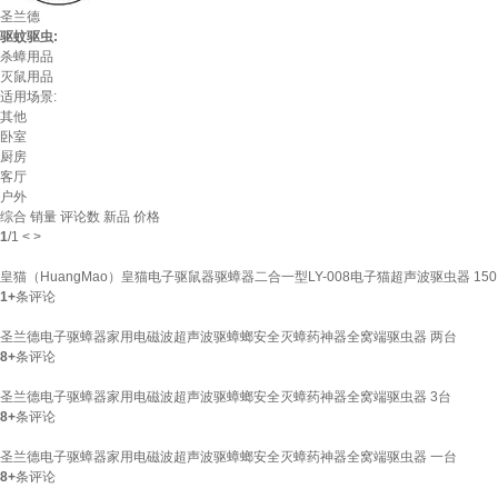
圣兰德
驱蚊驱虫:
杀蟑用品
灭鼠用品
适用场景:
其他
卧室
厨房
客厅
户外
综合
销量
评论数
新品
价格
1
/
1
<
>
皇猫（HuangMao）皇猫电子驱鼠器驱蟑器二合一型LY-008电子猫超声波驱虫器 15
1+
条评论
圣兰德电子驱蟑器家用电磁波超声波驱蟑螂安全灭蟑药神器全窝端驱虫器 两台
8+
条评论
圣兰德电子驱蟑器家用电磁波超声波驱蟑螂安全灭蟑药神器全窝端驱虫器 3台
8+
条评论
圣兰德电子驱蟑器家用电磁波超声波驱蟑螂安全灭蟑药神器全窝端驱虫器 一台
8+
条评论