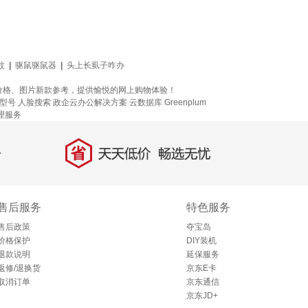
蚊
|
驱鼠驱鼠器
|
头上长虱子咋办
价格、图片新款参考，提供愉悦的网上购物体验！
型号
人脸搜索
政企云办公解决方案
云数据库 Greenplum
管理服务
省
天天低价，畅选无忧
售后服务
特色服务
售后政策
夺宝岛
价格保护
DIY装机
退款说明
延保服务
返修/退换货
京东E卡
取消订单
京东通信
京东JD+