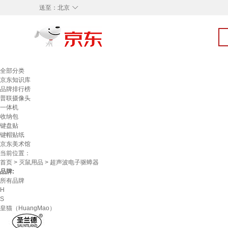
◇
送至：
北京
全部分类
京东知识库
品牌排行榜
普联摄像头
一体机
收纳包
键盘贴
键帽贴纸
京东美术馆
当前位置：
首页
>
灭鼠用品
> 超声波电子驱蟑器
品牌:
所有品牌
H
S
皇猫（HuangMao）