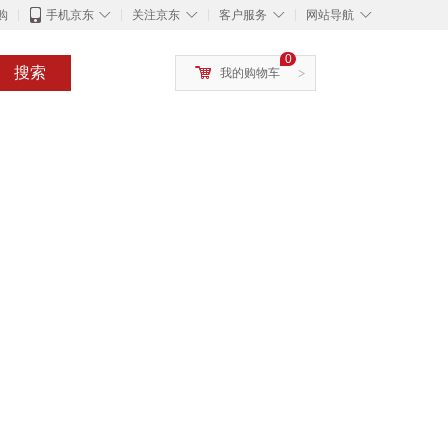
◇
◇
◇
◇
购
手机京东
关注京东
客户服务
网站导航
0
搜索
我的购物车
>