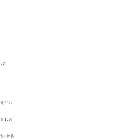
片装
剂24片
剂16片
片剂8片装