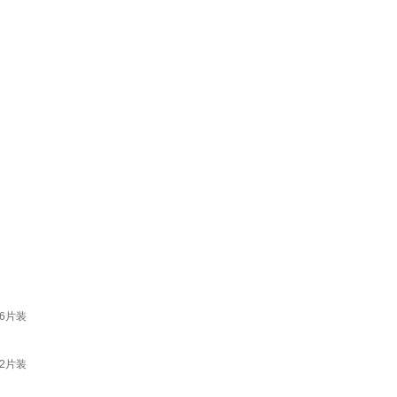
6片装
2片装