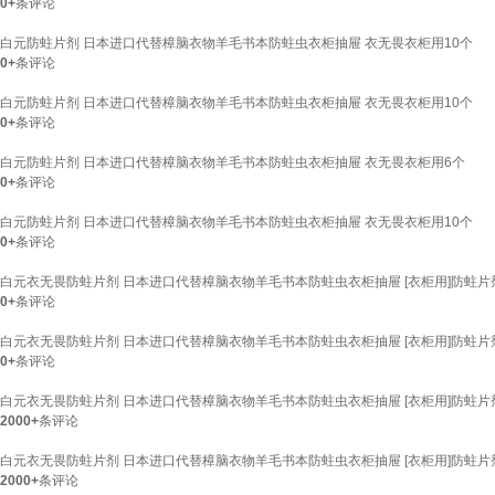
0+
条评论
白元防蛀片剂 日本进口代替樟脑衣物羊毛书本防蛀虫衣柜抽屉 衣无畏衣柜用10个
0+
条评论
白元防蛀片剂 日本进口代替樟脑衣物羊毛书本防蛀虫衣柜抽屉 衣无畏衣柜用10个
0+
条评论
白元防蛀片剂 日本进口代替樟脑衣物羊毛书本防蛀虫衣柜抽屉 衣无畏衣柜用6个
0+
条评论
白元防蛀片剂 日本进口代替樟脑衣物羊毛书本防蛀虫衣柜抽屉 衣无畏衣柜用10个
0+
条评论
白元衣无畏防蛀片剂 日本进口代替樟脑衣物羊毛书本防蛀虫衣柜抽屉 [衣柜用]防蛀片剂
0+
条评论
白元衣无畏防蛀片剂 日本进口代替樟脑衣物羊毛书本防蛀虫衣柜抽屉 [衣柜用]防蛀片剂
0+
条评论
白元衣无畏防蛀片剂 日本进口代替樟脑衣物羊毛书本防蛀虫衣柜抽屉 [衣柜用]防蛀片剂
2000+
条评论
白元衣无畏防蛀片剂 日本进口代替樟脑衣物羊毛书本防蛀虫衣柜抽屉 [衣柜用]防蛀片剂
2000+
条评论