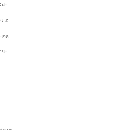
24片
4片装
8片装
16片