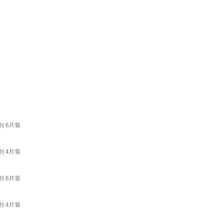
 6片装
 4片装
 6片装
 4片装