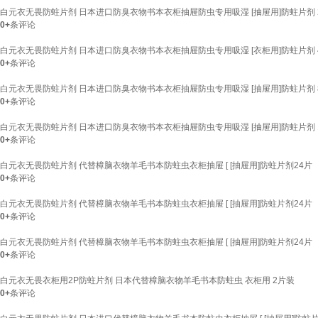
白元衣无畏防蛀片剂 日本进口防臭衣物书本衣柜抽屉防虫专用吸湿 [抽屉用]防蛀片剂 
0+
条评论
白元衣无畏防蛀片剂 日本进口防臭衣物书本衣柜抽屉防虫专用吸湿 [衣柜用]防蛀片剂 
0+
条评论
白元衣无畏防蛀片剂 日本进口防臭衣物书本衣柜抽屉防虫专用吸湿 [抽屉用]防蛀片剂 
0+
条评论
白元衣无畏防蛀片剂 日本进口防臭衣物书本衣柜抽屉防虫专用吸湿 [抽屉用]防蛀片剂 
0+
条评论
白元衣无畏防蛀片剂 代替樟脑衣物羊毛书本防蛀虫衣柜抽屉 [ [抽屉用]防蛀片剂24片
0+
条评论
白元衣无畏防蛀片剂 代替樟脑衣物羊毛书本防蛀虫衣柜抽屉 [ [抽屉用]防蛀片剂24片
0+
条评论
白元衣无畏防蛀片剂 代替樟脑衣物羊毛书本防蛀虫衣柜抽屉 [ [抽屉用]防蛀片剂24片
0+
条评论
白元衣无畏衣柜用2P防蛀片剂 日本代替樟脑衣物羊毛书本防蛀虫 衣柜用 2片装
0+
条评论