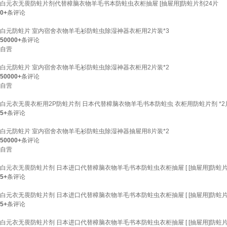
白元衣无畏防蛀片剂代替樟脑衣物羊毛书本防蛀虫衣柜抽屉 [抽屉用]防蛀片剂24片
0+
条评论
白元防蛀片 室内宿舍衣物羊毛衫防蛀虫除湿神器衣柜用2片装*3
50000+
条评论
自营
白元防蛀片 室内宿舍衣物羊毛衫防蛀虫除湿神器衣柜用2片装*2
50000+
条评论
自营
白元衣无畏衣柜用2P防蛀片剂 日本代替樟脑衣物羊毛书本防蛀虫 衣柜用防蛀片剂 *2
5+
条评论
白元防蛀片 室内宿舍衣物羊毛衫防蛀虫除湿神器抽屉用8片装*2
50000+
条评论
自营
白元衣无畏防蛀片剂 日本进口代替樟脑衣物羊毛书本防蛀虫衣柜抽屉 [ [抽屉用]防蛀片
5+
条评论
白元衣无畏防蛀片剂 日本进口代替樟脑衣物羊毛书本防蛀虫衣柜抽屉 [ [抽屉用]防蛀片
5+
条评论
白元衣无畏防蛀片剂 日本进口代替樟脑衣物羊毛书本防蛀虫衣柜抽屉 [ [抽屉用]防蛀