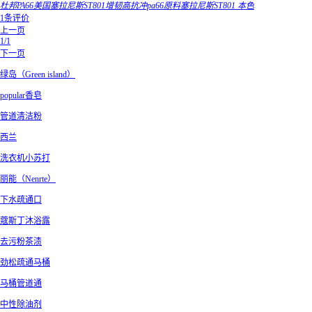
杜邦PA66美国塞拉尼斯ST801增韧高抗冲pa66原料塞拉尼斯ST801 本色
1条评价
上一页
1/1
下一页
绿岛（Green island）
popular香皂
管道清洁粉
西兰
洗衣机小苏打
丽能（Nenrte）
下水疏通口
蔻斯丁沐浴露
去污粉茶渍
劲松疏通马桶
马桶管道通
中性除油剂