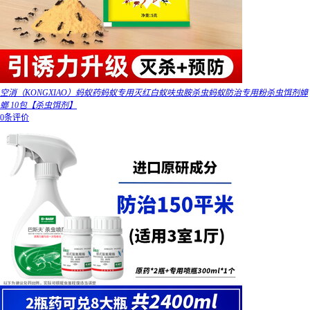
空消（KONGXIAO）蚂蚁药蚂蚁专用灭红白蚁呋虫胺杀虫蚂蚁防治专用粉杀虫饵剂蟑
螂 10包【杀虫饵剂】
0条评价