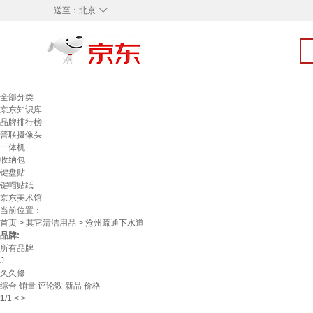
◇
送至：
北京
全部分类
京东知识库
品牌排行榜
普联摄像头
一体机
收纳包
键盘贴
键帽贴纸
京东美术馆
当前位置：
首页
>
其它清洁用品
> 沧州疏通下水道
品牌:
所有品牌
J
久久修
综合
销量
评论数
新品
价格
1
/
1
<
>