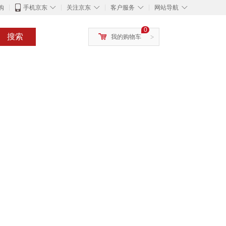
◇
◇
◇
◇
购
手机京东
关注京东
客户服务
网站导航
0
搜索
我的购物车
>