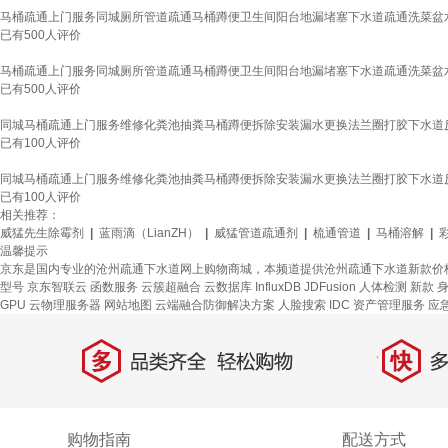
马桶疏通上门服务同城厕所管道疏通马桶蹲便卫生间阳台地漏堵塞下水道疏通洗菜盆
已有
500
人评价
马桶疏通上门服务同城厕所管道疏通马桶蹲便卫生间阳台地漏堵塞下水道疏通洗菜盆
已有
500
人评价
同城马桶疏通上门服务维修化粪池抽粪马桶蹲便拆除安装漏水更换法兰圈打胶下水道反
已有
100
人评价
同城马桶疏通上门服务维修化粪池抽粪马桶蹲便拆除安装漏水更换法兰圈打胶下水道反
已有
100
人评价
相关推荐：
威猛先生除霉剂
|
蓝雨滴（LianZH）
|
威猛管道疏通剂
|
梳通管道
|
马桶溶解
|
温馨提示
京东是国内专业的沧州疏通下水道网上购物商城，本频道提供沧州疏通下水道新款价
型号
京东智联云
函数服务
云簇超融合
云数据库 InfluxDB
JDFusion
人体检测
新款
GPU 云物理服务器
网站地图
云端融合防御解决方案
人脸搜索
IDC 资产管理服务
应
多
快
品类齐全，轻松购物
多仓
购物指南
配送方式