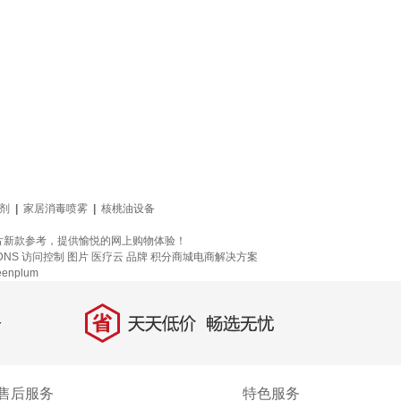
剂
|
家居消毒喷雾
|
核桃油设备
片新款参考，提供愉悦的网上购物体验！
DNS
访问控制
图片
医疗云
品牌
积分商城电商解决方案
enplum
省
天天低价，畅选无忧
售后服务
特色服务