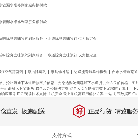
水管漏水维修到家服务预付款
水管漏水维修到家服务预付款
味除臭去味预约到家服务 下水道除臭去味预订 仅为预定金
味除臭去味预约到家服务 下水道除臭去味预订 仅为预定金
彩虹空气清新剂
|
康洁除霉剂
|
家具修补笔
|
达译捷普通马桶报价
|
自来水管道疏通
格、沧州疏通下水道新款图片信息，为您选购沧州疏通下水道提供全方位的价格、图
身份证识别
云托管服务
政企云办公解决方案
混合云安全解决方案
托管物理计算
HTTP
急响应服务
IDC 现场技术支持
主机安全
云上系统高可用解决方案
一站式
云数据库 Gre
好
直发，极速配送
正品行货，精致服务
支付方式