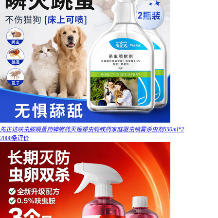
先正达呋虫胺跳蚤药蟑螂药灭蛾蠓虫蚂蚁药家庭驱虫喷雾杀虫剂550ml*2
2000条评价