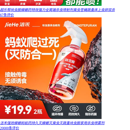
超乐帮呋虫胺蟑螂药特效强力全窝端杀虫喷射剂臭虫苍蝇跳蚤床上虫卵双杀
67条评价
洁禾强效蟑螂蚂蚁药持久灭蟑螂灭臭虫灭跳蚤呋虫胺家用杀虫喷雾剂
20000条评价