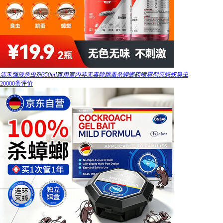
洁禾强效杀虫剂350ml家用室内非无毒除跳蚤杀蟑螂药喷雾剂灭蚂蚁臭虫
20000条评价