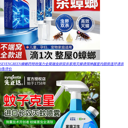
SEVENGREEN蟑螂药特效强力全窝端虫卵双杀家用灭蟑诱饵神器室内厨房连环诱杀
0条评价