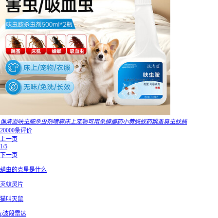
谯清溢呋虫胺杀虫剂喷雾床上宠物可用杀蟑螂药小黄蚂蚁药跳蚤臭虫蚊蝇
20000条评价
上一页
1/5
下一页
螨虫的克星是什么
灭蚊灵片
猫叫灭鼠
p波段雷达