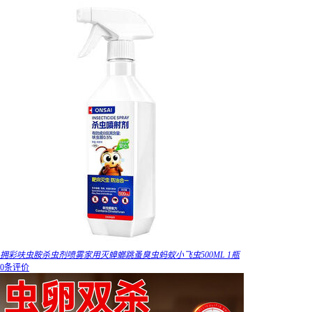
拥彩呋虫胺杀虫剂喷雾家用灭蟑螂跳蚤臭虫蚂蚁小飞虫500ML 1瓶
0条评价