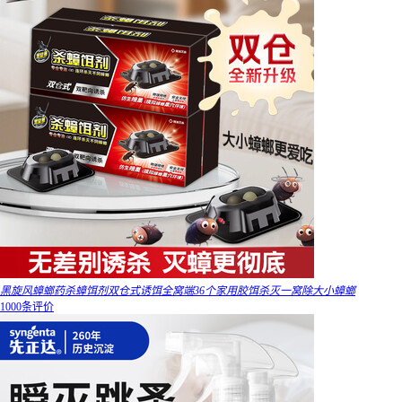
黑旋风蟑螂药杀蟑饵剂双仓式诱饵全窝端36个家用胶饵杀灭一窝除大小蟑螂
1000条评价