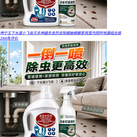
坤宁王下水道小飞虫灭杀神器杀虫剂去除蛾蚋蟑螂家用室内厕所地漏组合装
2000条评价