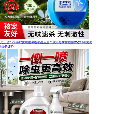
先正达2.5%高效氯氟氰菊酯家庭卫生长效灭蚂蚁蟑螂爬虫进口杀虫剂
500条评价