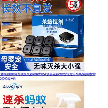
谯清溢蟑螂药特效强力全窝端虫卵双杀家用室内厨房专用灭蟑神器除蟑胶饵
20000条评价