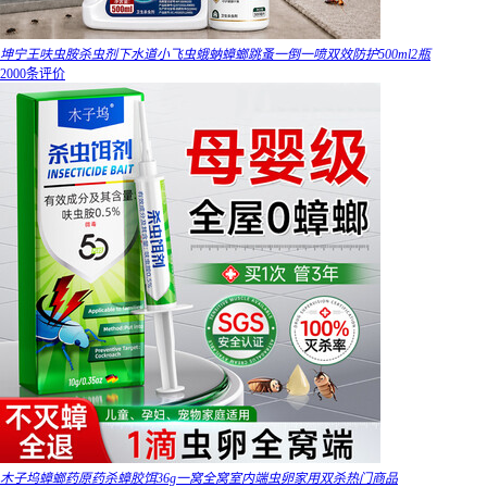
坤宁王呋虫胺杀虫剂下水道小飞虫蛾蚋蟑螂跳蚤一倒一喷双效防护500ml2瓶
2000条评价
木子坞蟑螂药原药杀蟑胶饵36g一窝全窝室内端虫卵家用双杀热门商品