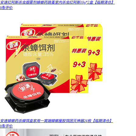
安速红阿斯杀虫烟雾剂蟑螂药跳蚤室内杀虫红阿斯10g*2盒【临期清仓】
0条评价
安速蟑螂药杀蟑饵盒家用一窝端蟑螂屋胶饵团灭神器24枚【临期清仓】
0条评价