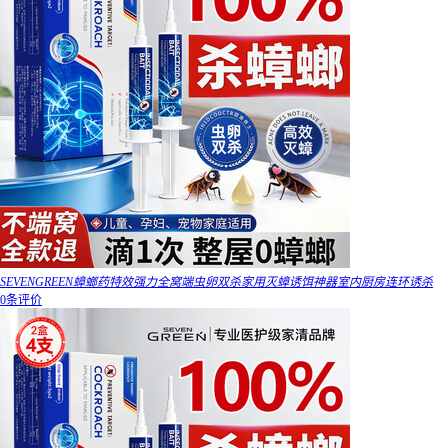
SEVENGREEN蟑螂药特效强力全窝端虫卵双杀家用灭蟑诱饵神器室内厨房连环诱杀
0条评价