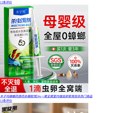
13条评价
木子坞蟑螂药原药杀蟑胶饵24g一窝全窝室内端虫卵家用双杀热门商品
13条评价