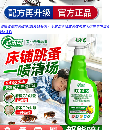
拥彩蟑螂药杀蟑胶饵6枚特效强力全窝端虫卵双杀家用室内厨房专用饵盒
0条评价