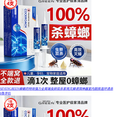
SEVENGREEN蟑螂药特效强力全窝端虫卵双杀家用灭蟑诱饵神器室内厨房连环诱杀
0条评价