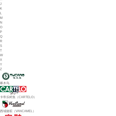
J
K
L
M
N
O
P
Q
R
S
T
W
X
Y
Z
啄木鸟
卡帝乐鳄鱼（CARTELO）
西域骆驼（VANCAMEL）