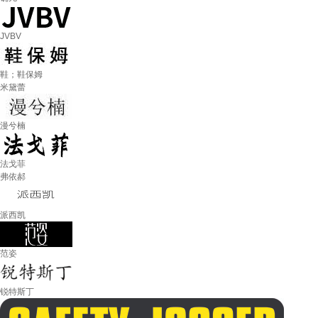
JVBV
鞋；鞋保姆
米黛蕾
漫兮楠
法戈菲
弗依郝
派西凯
范姿
锐特斯丁