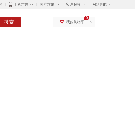
◇
◇
◇
◇
购
手机京东
关注京东
客户服务
网站导航
0
搜索
我的购物车
>