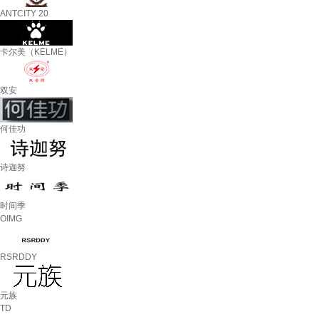
ANTCITY 20
卡尔美（KELME）
双安
何佳功
诗迦努
时间季
OIMG
RSRDDY
元族
TD