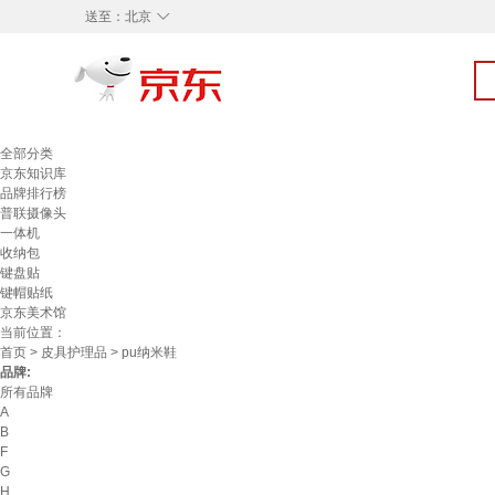
◇
送至：
北京
全部分类
京东知识库
品牌排行榜
普联摄像头
一体机
收纳包
键盘贴
键帽贴纸
京东美术馆
当前位置：
首页
>
皮具护理品
> pu纳米鞋
品牌:
所有品牌
A
B
F
G
H