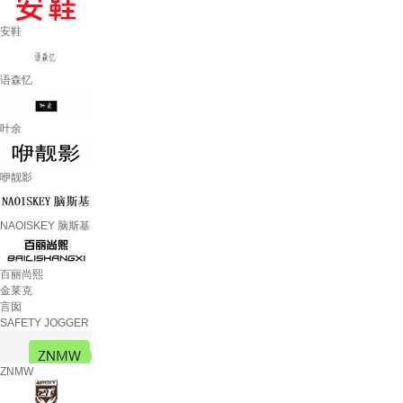
安鞋
语森忆
叶余
咿靓影
NAOISKEY 脑斯基
百丽尚熙
金莱克
言囡
SAFETY JOGGER
ZNMW