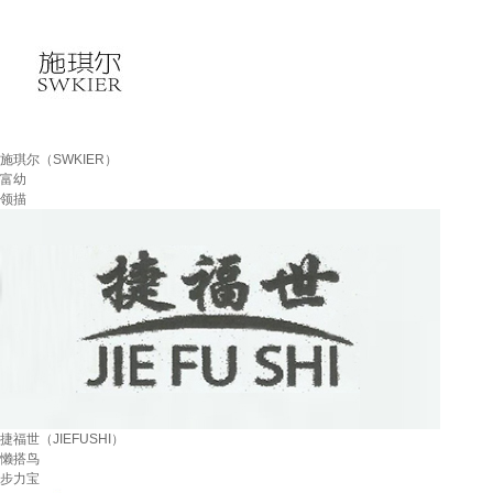
施琪尔（SWKIER）
富幼
领描
捷福世（JIEFUSHI）
懒搭鸟
步力宝