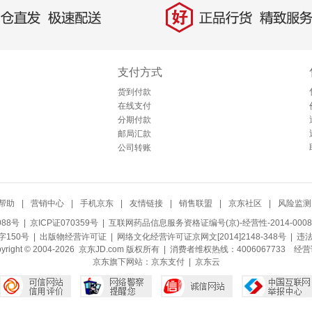
好
直发，极速配送
正品行货，精致服务
支付方式
货到付款
在线支付
分期付款
邮局汇款
公司转账
帮助
|
营销中心
|
手机京东
|
友情链接
|
销售联盟
|
京东社区
|
风险监测
088号
| 京ICP证070359号 |
互联网药品信息服务资格证编号(京)-经营性-2014-0008
150号 |
出版物经营许可证
|
网络文化经营许可证京网文[2014]2148-348号
| 违
pyright © 2004-2026 京东JD.com 版权所有 | 消费者维权热线：4006067733
经营
京东旗下网站：
京东支付
|
京东云