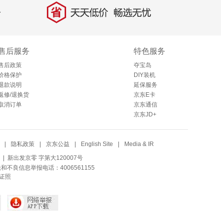
省
天天低价，畅选无忧
售后服务
特色服务
售后政策
夺宝岛
价格保护
DIY装机
退款说明
延保服务
返修/退换货
京东E卡
取消订单
京东通信
京东JD+
|
隐私政策
|
京东公益
|
English Site
|
Media & IR
| 新出发京零 字第大120007号
法和不良信息举报电话：4006561155
证照