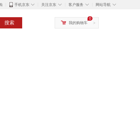
◇
◇
◇
◇
购
手机京东
关注京东
客户服务
网站导航
0
搜索
我的购物车
>