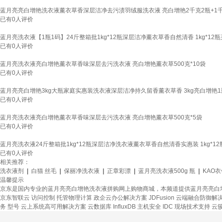
蓝月亮亮白增艳洗衣液薰衣草香深层洁净去污渍羽绒服洗衣液 亮白增艳2千克2瓶+1
已有
0
人评价
蓝月亮洗衣液【1瓶1码】24斤整箱批1kg*12瓶深层洁净薰衣草香自然清香 1kg*1
已有
0
人评价
蓝月亮洗衣液亮白增艳薰衣草香味深层去污洗衣液 亮白增艳薰衣草500克*10袋
已有
0
人评价
蓝月亮亮白增艳3kg大瓶家庭实惠装洗衣液深层洁净持久留香薰衣草香 3kg亮白增艳1
已有
0
人评价
蓝月亮洗衣液亮白增艳薰衣草香味深层去污洗衣液 亮白增艳薰衣草500克*5袋
已有
0
人评价
蓝月亮洗衣液24斤整箱批1kg*12瓶深层洁净洗衣液薰衣草香自然清香实惠装 1kg*
已有
0
人评价
相关推荐：
洗衣液剂
|
白猫 丝毛
|
保丽净洗衣液
|
正章彩漂
|
蓝月亮洗衣液500g 瓶
|
KAO
温馨提示
京东是国内专业的蓝月亮亮白增艳洗衣液拼购网上购物商城，本频道提供蓝月亮亮白
京东智联云
访问控制
托管物理计算
政企云办公解决方案
JDFusion
云端融合防御解
务
型号
云上系统高可用解决方案
云数据库 InfluxDB
主机安全
IDC 现场技术支持
云