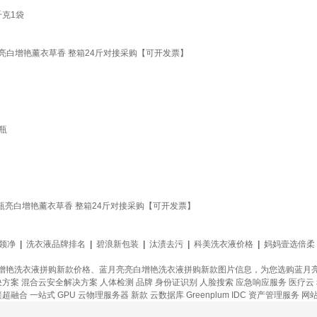
千克1袋
2瓶亮白增艳薰衣草香 整箱24斤对接采购【可开发票】
瓶
12瓶亮白增艳薰衣草香 整箱24斤对接采购【可开发票】
衣领净
|
洗衣液品牌排名
|
碧浪新包装
|
汰渍去污
|
科美洗衣液价格
|
妈妈壹选倍柔
增艳洗衣液拼购新款价格、蓝月亮亮白增艳洗衣液拼购新款图片信息，为您选购蓝月
决方案
混合云安全解决方案
人体检测
品牌
身份证识别
人脸搜索
应急响应服务
医疗云
簇超融合
一站式
GPU 云物理服务器
新款
云数据库 Greenplum
IDC 资产管理服务
网