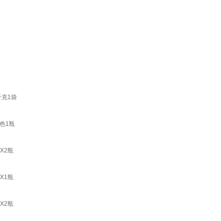
千克1袋
彩色1瓶
X2瓶
X1瓶
X2瓶