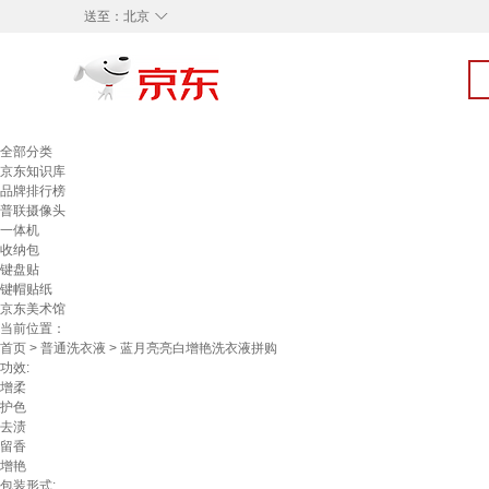
◇
送至：
北京
全部分类
京东知识库
品牌排行榜
普联摄像头
一体机
收纳包
键盘贴
键帽贴纸
京东美术馆
当前位置：
首页
>
普通洗衣液
> 蓝月亮亮白增艳洗衣液拼购
功效:
增柔
护色
去渍
留香
增艳
包装形式: