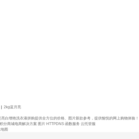
|
2kg蓝月亮
亮亮白增艳洗衣液拼购提供全方位的价格、图片新款参考，提供愉悦的网上购物体验！
积分商城电商解决方案
图片
HTTPDNS
函数服务
云托管服
站地图