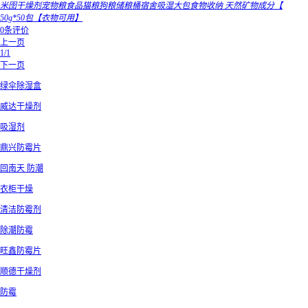
米囹干燥剂宠物粮食品猫粮狗粮储粮桶宿舍吸湿大包食物收纳 天然矿物成分【
50g*50包【衣物可用】
0条评价
上一页
1/1
下一页
绿伞除湿盒
威达干燥剂
吸湿剂
鼎兴防霉片
回南天 防潮
衣柜干燥
清洁防霉剂
除潮防霉
旺鑫防霉片
顺德干燥剂
防霉