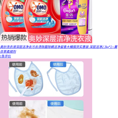
奥妙洗衣液深层洁净去污去渍除菌除螨洁净留香大桶囤货实惠装 深层洁净2.3kg*2+薰
衣草柔顺剂
1条评价