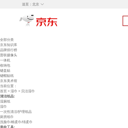
◇
送至：
北京
全部分类
京东知识库
品牌排行榜
普联摄像头
一体机
收纳包
键盘贴
键帽贴纸
京东美术馆
当前位置：
首页
>
湿巾
> 贝洁湿巾
清洁纸品:
湿厕纸
湿巾
一次性清洁/护理纸品
厨房纸巾
洗脸巾/棉柔巾/绵柔巾
美妆工具: