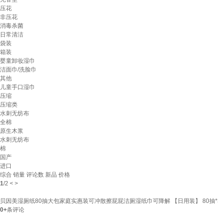
压花
非压花
消毒杀菌
日常清洁
袋装
箱装
婴童卸妆湿巾
洁面巾/洗脸巾
其他
儿童手口湿巾
压缩
压缩类
水刺无纺布
全棉
原生木浆
水刺无纺布
棉
国产
进口
综合
销量
评论数
新品
价格
1
/
2
<
>
贝因美湿厕纸80抽大包家庭实惠装可冲散擦屁屁洁厕湿纸巾可降解 【日用装】 80抽*
0+
条评论