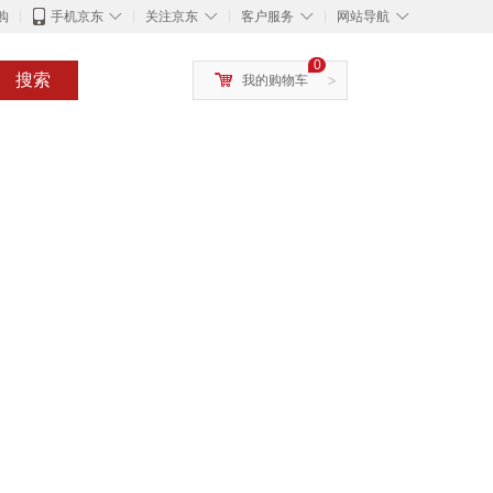
◇
◇
◇
◇
购
手机京东
关注京东
客户服务
网站导航
0
搜索
我的购物车
>