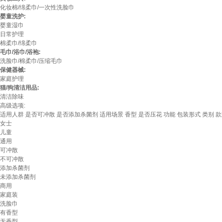
化妆棉/绵柔巾/一次性洗脸巾
婴童洗护:
婴童湿巾
日常护理
棉柔巾/绵柔巾
毛巾/浴巾/浴袍:
洗脸巾/棉柔巾/压缩毛巾
保健器械:
家庭护理
猫/狗清洁用品:
清洁除味
高级选项:
适用人群
是否可冲散
是否添加杀菌剂
适用场景
香型
是否压花
功能
包装形式
类别
款
女士
儿童
通用
可冲散
不可冲散
添加杀菌剂
未添加杀菌剂
商用
家庭装
洗脸巾
有香型
无香型