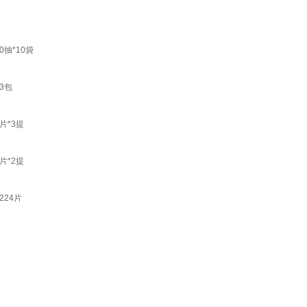
抽*10袋
3包
片*3提
片*2提
24片