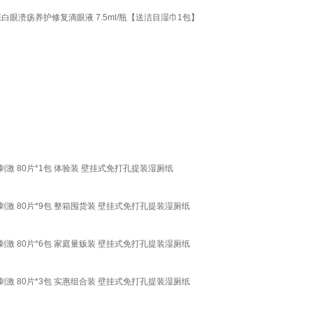
结膜白眼溃疡养护修复滴眼液 7.5ml/瓶【送洁目湿巾1包】
激 80片*1包 体验装 壁挂式免打孔提装湿厕纸
刺激 80片*9包 整箱囤货装 壁挂式免打孔提装湿厕纸
刺激 80片*6包 家庭量贩装 壁挂式免打孔提装湿厕纸
刺激 80片*3包 实惠组合装 壁挂式免打孔提装湿厕纸