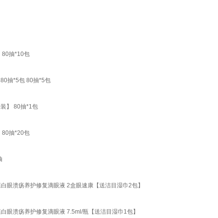
0抽*10包
*5包 80抽*5包
】 80抽*1包
0抽*20包
抽
猫狗结膜白眼溃疡养护修复滴眼液 2盒眼速康【送洁目湿巾2包】
结膜白眼溃疡养护修复滴眼液 7.5ml/瓶【送洁目湿巾1包】