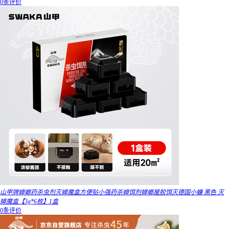
0条评价
山甲牌蟑螂药杀虫剂灭蟑魔盒方便贴小强药杀蟑饵剂蟑螂屋胶饵灭德国小蠊 黑色 灭
蟑魔盒【3g*6枚】1盒
0条评价