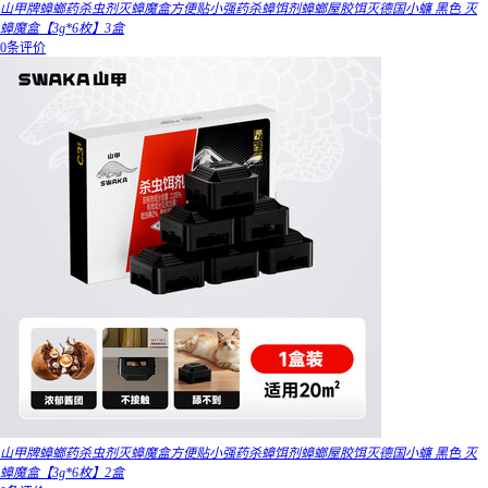
山甲牌蟑螂药杀虫剂灭蟑魔盒方便贴小强药杀蟑饵剂蟑螂屋胶饵灭德国小蠊 黑色 灭
蟑魔盒【3g*6枚】3盒
0条评价
山甲牌蟑螂药杀虫剂灭蟑魔盒方便贴小强药杀蟑饵剂蟑螂屋胶饵灭德国小蠊 黑色 灭
蟑魔盒【3g*6枚】2盒