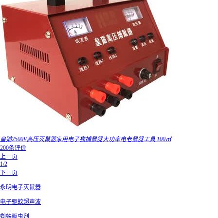
皇猫2500V高压灭鼠器家用电子猫捕鼠器大功率电老鼠器工具 100㎡
200条评价
上一页
1/2
下一页
永明电子灭鼠器
电子驱蚊超声波
蜘蛛驱虫剂