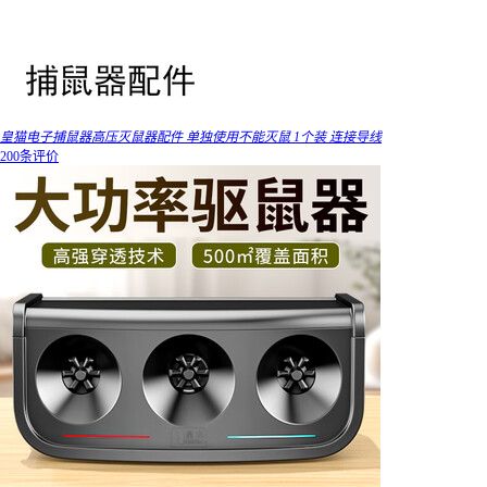
皇猫电子捕鼠器高压灭鼠器配件 单独使用不能灭鼠 1个装 连接导线
200条评价