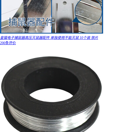
皇猫电子捕鼠器高压灭鼠器配件 单独使用不能灭鼠 10个装 铁片
200条评价