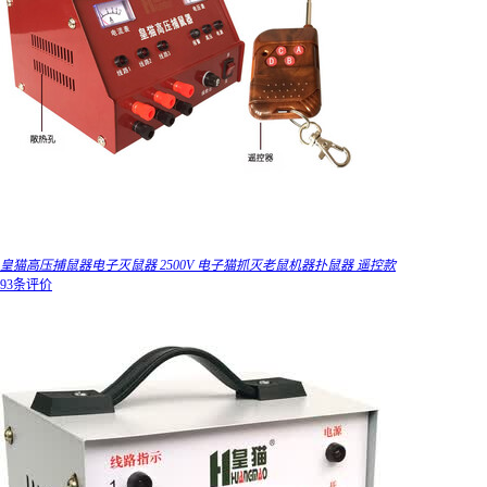
皇猫高压捕鼠器电子灭鼠器 2500V 电子猫抓灭老鼠机器扑鼠器 遥控款
93条评价