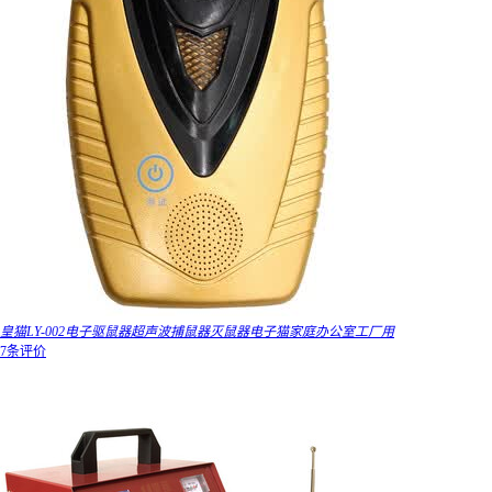
皇猫LY-002电子驱鼠器超声波捕鼠器灭鼠器电子猫家庭办公室工厂用
7条评价