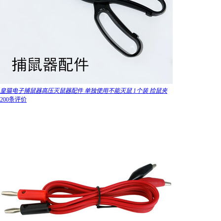
皇猫电子捕鼠器高压灭鼠器配件 单独使用不能灭鼠 1个装 捡鼠夹
200条评价