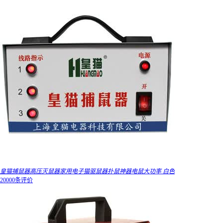
皇猫捕鼠器高压灭鼠器家用电子猫驱鼠器扑鼠神器电鼠大功率 白色
20000条评价