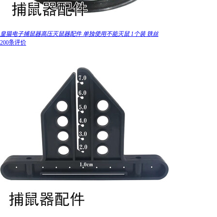
皇猫电子捕鼠器高压灭鼠器配件 单独使用不能灭鼠 1个装 铁丝
200条评价