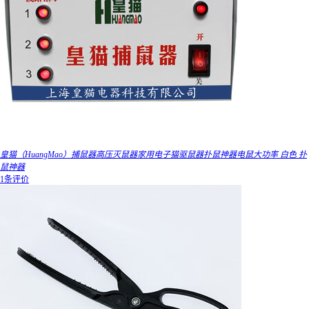
皇猫（HuangMao）捕鼠器高压灭鼠器家用电子猫驱鼠器扑鼠神器电鼠大功率 白色 扑
鼠神器
1条评价