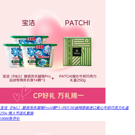
宝洁（P&G）碧浪洗衣凝珠Pro14颗*3+PATCHI迪拜原装进口爱心牛奶巧克力礼盒
250g 情人节送礼套装
10000条评价