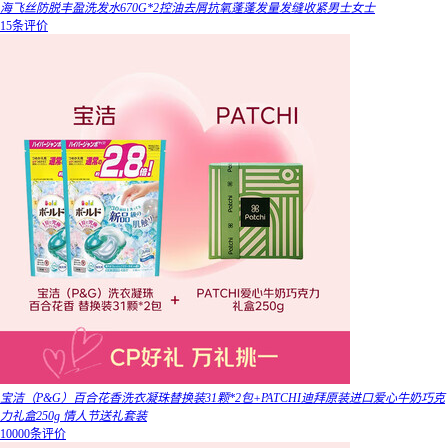
海飞丝防脱丰盈洗发水670G*2控油去屑抗氧蓬蓬发量发缝收紧男士女士
15条评价
宝洁（P&G）百合花香洗衣凝珠替换装31颗*2包+PATCHI迪拜原装进口爱心牛奶巧克
力礼盒250g 情人节送礼套装
10000条评价