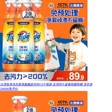
汰渍极净洗衣原液晨露蓝风铃4.8斤瓶装 去渍持久留香除菌除螨 洗衣液
200000条评价