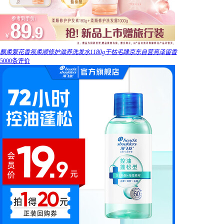
飘柔繁花香氛柔顺修护滋养洗发水1180g干枯毛躁京东自营亮泽留香
5000条评价