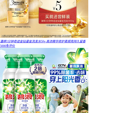
潘婷3分钟奇迹金钻鎏金洗发水50g 高浓精华修护柔顺亮持久留香
5000条评价