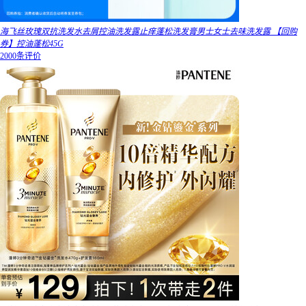
海飞丝玫瑰双抗洗发水去屑控油洗发露止痒蓬松洗发膏男士女士去味洗发露 【回购
券】控油蓬松45G
2000条评价