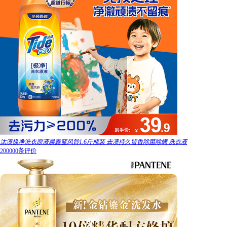
汰渍极净洗衣原液晨露蓝风铃1.6斤瓶装 去渍持久留香除菌除螨 洗衣液
200000条评价