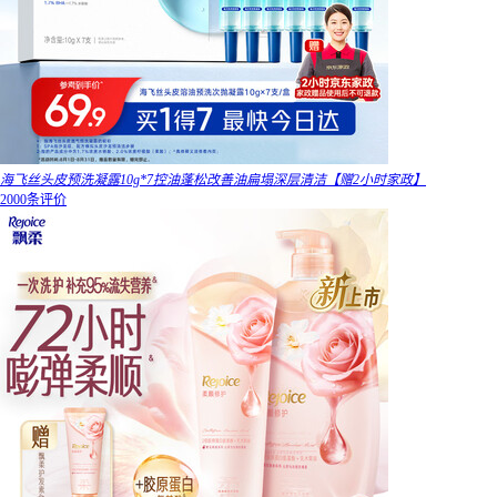
海飞丝头皮预洗凝露10g*7控油蓬松改善油扁塌深层清洁【赠2小时家政】
2000条评价