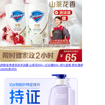
舒肤佳净透泡沫沐浴露 山茶花400g+红石榴400g 持久留香 男女通用
200000条评价