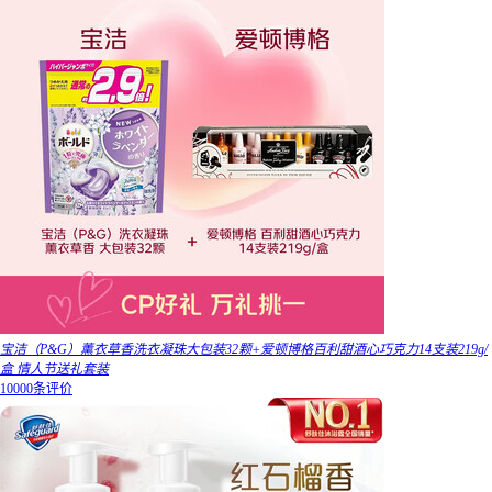
宝洁（P&G）薰衣草香洗衣凝珠大包装32颗+爱顿博格百利甜酒心巧克力14支装219g/
盒 情人节送礼套装
10000条评价