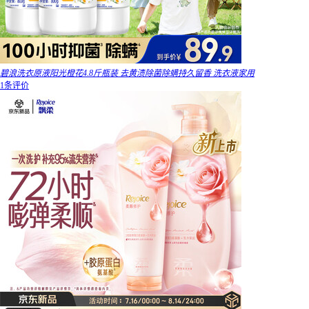
碧浪洗衣原液阳光橙花4.8斤瓶装 去黄渍除菌除螨持久留香 洗衣液家用
1条评价