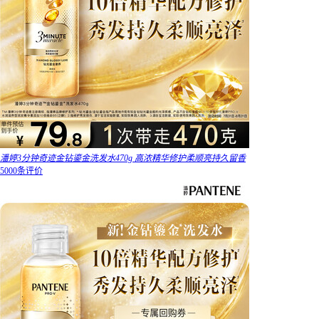
潘婷3分钟奇迹金钻鎏金洗发水470g 高浓精华修护柔顺亮持久留香
5000条评价