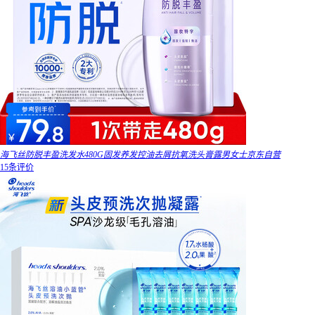
海飞丝防脱丰盈洗发水480G固发养发控油去屑抗氧洗头膏露男女士京东自营
15条评价