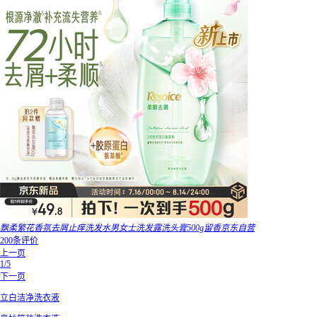
飘柔繁花香氛去屑止痒洗发水男女士洗发露洗头膏500g留香京东自营
200条评价
上一页
1/5
下一页
立白洁净洗衣液