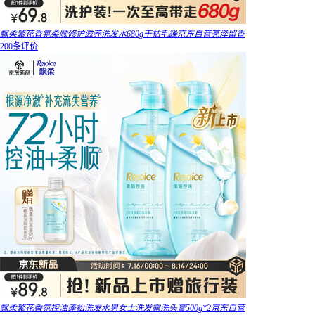
飘柔繁花香氛柔顺修护滋养洗发水680g干枯毛躁京东自营亮泽留香
200条评价
飘柔繁花香氛控油蓬松洗发水男女士洗发露洗头膏500g*2京东自营