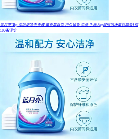
蓝月亮 3kg 深层洁净洗衣液 薰衣草香型 持久留香 机洗 手洗 3kg深层洁净薰衣草香1瓶
100条评价