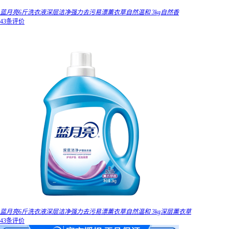
蓝月亮6斤洗衣液深层洁净强力去污易漂薰衣草自然温和 3kg自然香
43条评价
蓝月亮6斤洗衣液深层洁净强力去污易漂薰衣草自然温和 3kg深层薰衣草
43条评价