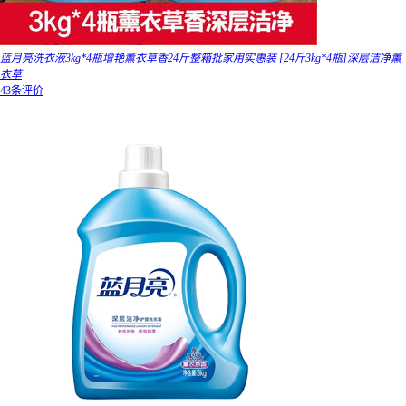
蓝月亮洗衣液3kg*4瓶增艳薰衣草香24斤整箱批家用实惠装 [24斤3kg*4瓶]深层洁净薰
衣草
43条评价