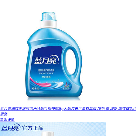
蓝月亮洗衣液深层洁净24瓶*4瓶整箱3kg大瓶装去污薰衣草香 增艳 薰 增艳 薰衣草3kg1
瓶装
31条评价