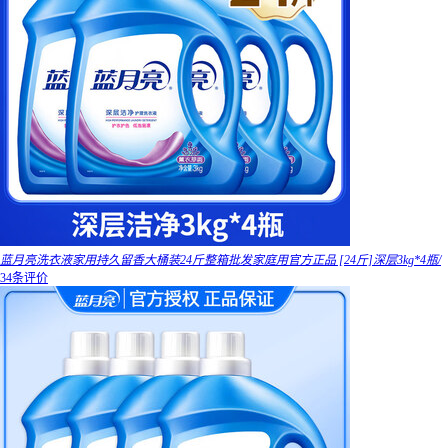
蓝月亮洗衣液家用持久留香大桶装24斤整箱批发家庭用官方正品 [24斤]深层3kg*4瓶/
34条评价