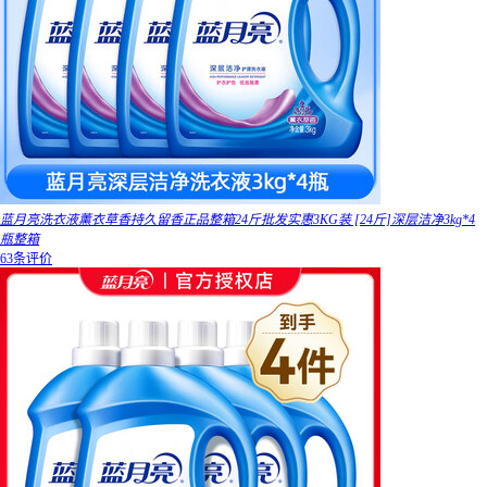
蓝月亮洗衣液薰衣草香持久留香正品整箱24斤批发实惠3KG装 [24斤]深层洁净3kg*4
瓶整箱
63条评价