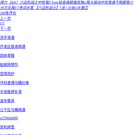
得力（deli）六边形战士中性笔0.5mm轻音高颜值双珠st笔头按动中性笔速干刷题笔小
分贝文具0.5考试水笔 【六边形战士】1支+10支st头替芯
200条评价
上一页
1/1
下一页
洗手液灌
开发区管道疏通
固体草酸
船舶除锈剂
宣琪洗护
许科普通马桶价格
木地板修补漆
波米餐具
江干区马桶疏通
st250dm000
安利床垫