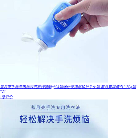
蓝月亮手洗专用洗衣液旅行装80g*24瓶迷你便携温和护手小瓶 蓝月亮风清白兰80g瓶
*24
1条评价