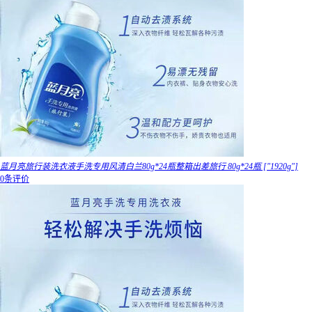
蓝月亮旅行装洗衣液手洗专用风清白兰80g*24瓶整箱出差旅行 80g*24瓶 ["1920g"]
0条评价