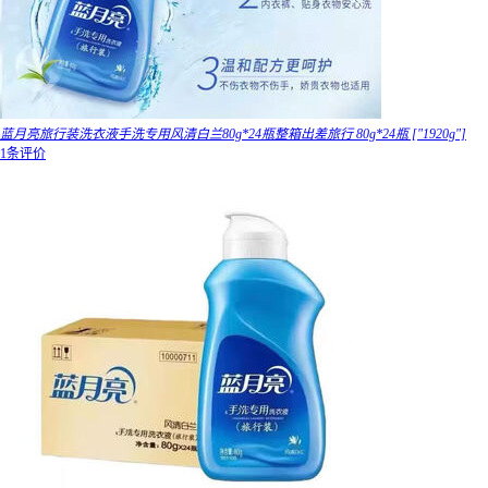
蓝月亮旅行装洗衣液手洗专用风清白兰80g*24瓶整箱出差旅行 80g*24瓶 ["1920g"]
1条评价