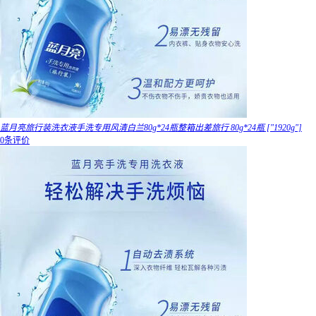
蓝月亮旅行装洗衣液手洗专用风清白兰80g*24瓶整箱出差旅行 80g*24瓶 ["1920g"]
0条评价