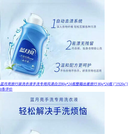
蓝月亮旅行装洗衣液手洗专用风清白兰80g*24瓶整箱出差旅行 80g*24瓶 ["1920g"]
0条评价