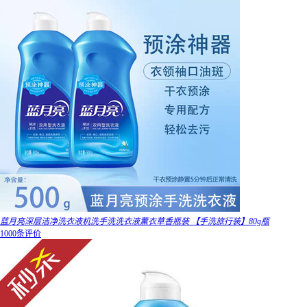
蓝月亮深层洁净洗衣液机洗手洗洗衣液薰衣草香瓶装 【手洗旅行装】80g瓶
1000条评价