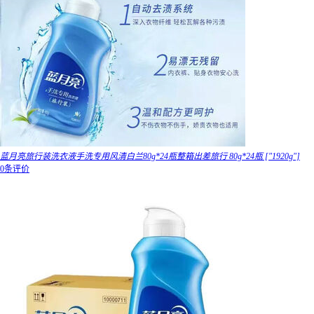
蓝月亮旅行装洗衣液手洗专用风清白兰80g*24瓶整箱出差旅行 80g*24瓶 ["1920g"]
0条评价