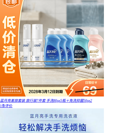
蓝月亮差旅套装 旅行装7件套 手洗80gx5瓶＋免洗抑菌50gx2
1条评价