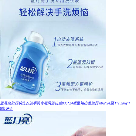
蓝月亮旅行装洗衣液手洗专用风清白兰80g*24瓶整箱出差旅行 80g*24瓶 ["1920g"]
0条评价