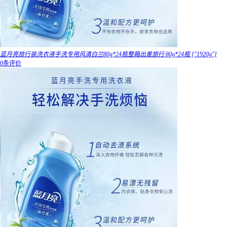
蓝月亮旅行装洗衣液手洗专用风清白兰80g*24瓶整箱出差旅行 80g*24瓶 ["1920g"]
0条评价