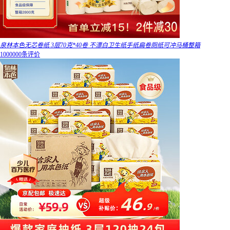
泉林本色无芯卷纸 3层70克*40卷 不漂白卫生纸手纸扁卷厕纸可冲马桶整箱
1000000条评价