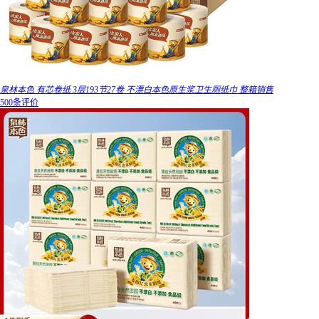
泉林本色 有芯卷纸 3层193节27卷 不漂白本色原生浆卫生厕纸巾 整箱销售
500条评价