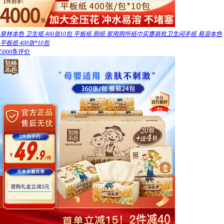
泉林本色 卫生纸 400张10包 平板纸 厕纸 家用厕所纸巾实惠装批卫生间手纸 易溶本色
平板纸 400张*10包
5000条评价