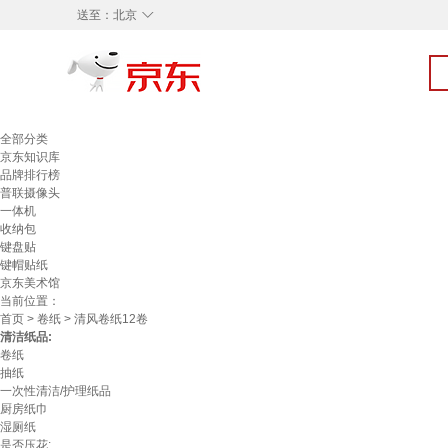
◇
送至：
北京
全部分类
京东知识库
品牌排行榜
普联摄像头
一体机
收纳包
键盘贴
键帽贴纸
京东美术馆
当前位置：
首页
>
卷纸
> 清风卷纸12卷
清洁纸品:
卷纸
抽纸
一次性清洁/护理纸品
厨房纸巾
湿厕纸
是否压花: