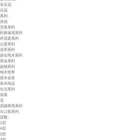
非压花
压花
系列:
其他
无香系列
经典速溶系列
舒适柔系列
云柔系列
花萃系列
原生纯木系列
黑金系列
超韧系列
纯木世界
原木金装
原木纯品
生活系列
金装
无
高级商用系列
出口装系列
层数:
1层
4层
2层
3层