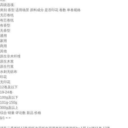
高级选项:
类别
香型
适用场景
原料成分
是否印花
卷数
单卷规格
无芯卷纸
有芯卷纸
有香型
无香型
通用
家用
商用
其他
原生非木纤维
原生木浆
原生竹浆
水刺无纺布
印花
无印花
12卷及以下
19-24卷
100g及以下
101g-150g
300g及以上
综合
销量
评论数
新品
价格
1
/
1
<
>