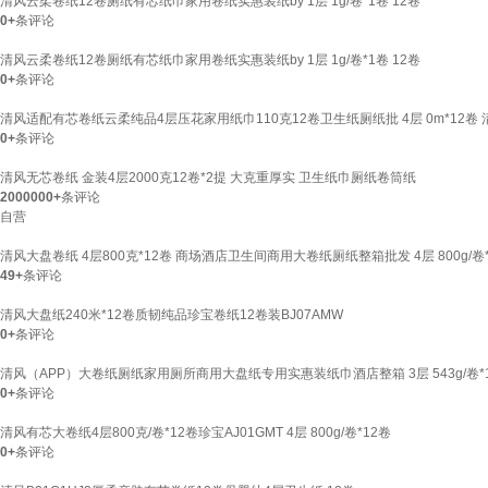
清风云柔卷纸12卷厕纸有芯纸巾家用卷纸实惠装纸by 1层 1g/卷*1卷 12卷
0+
条评论
清风云柔卷纸12卷厕纸有芯纸巾家用卷纸实惠装纸by 1层 1g/卷*1卷 12卷
0+
条评论
清风适配有芯卷纸云柔纯品4层压花家用纸巾110克12卷卫生纸厕纸批 4层 0m*12卷
0+
条评论
清风无芯卷纸 金装4层2000克12卷*2提 大克重厚实 卫生纸巾厕纸卷筒纸
2000000+
条评论
自营
清风大盘卷纸 4层800克*12卷 商场酒店卫生间商用大卷纸厕纸整箱批发 4层 800g/
49+
条评论
清风大盘纸240米*12卷质韧纯品珍宝卷纸12卷装BJ07AMW
0+
条评论
清风（APP）大卷纸厕纸家用厕所商用大盘纸专用实惠装纸巾酒店整箱 3层 543g/卷*
0+
条评论
清风有芯大卷纸4层800克/卷*12卷珍宝AJ01GMT 4层 800g/卷*12卷
0+
条评论