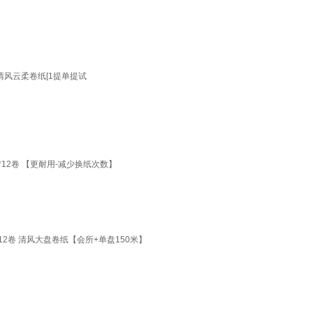
 清风云柔卷纸[1提单提试
卷*12卷 【更耐用-减少换纸次数】
12卷 清风大盘卷纸【会所+单盘150米】