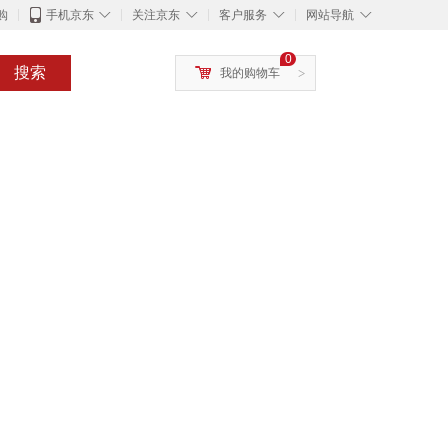
◇
◇
◇
◇
购
手机京东
关注京东
客户服务
网站导航
0
搜索
我的购物车
>