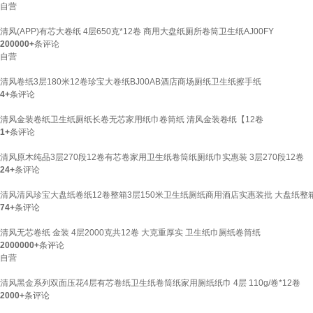
自营
清风(APP)有芯大卷纸 4层650克*12卷 商用大盘纸厕所卷筒卫生纸AJ00FY
200000+
条评论
自营
清风卷纸3层180米12卷珍宝大卷纸BJ00AB酒店商场厕纸卫生纸擦手纸
4+
条评论
清风金装卷纸卫生纸厕纸长卷无芯家用纸巾卷筒纸 清风金装卷纸【12卷
1+
条评论
清风原木纯品3层270段12卷有芯卷家用卫生纸卷筒纸厕纸巾实惠装 3层270段12卷
24+
条评论
清风清风珍宝大盘纸卷纸12卷整箱3层150米卫生纸厕纸商用酒店实惠装批 大盘纸整箱
74+
条评论
清风无芯卷纸 金装 4层2000克共12卷 大克重厚实 卫生纸巾厕纸卷筒纸
2000000+
条评论
自营
清风黑金系列双面压花4层有芯卷纸卫生纸卷筒纸家用厕纸纸巾 4层 110g/卷*12卷
2000+
条评论