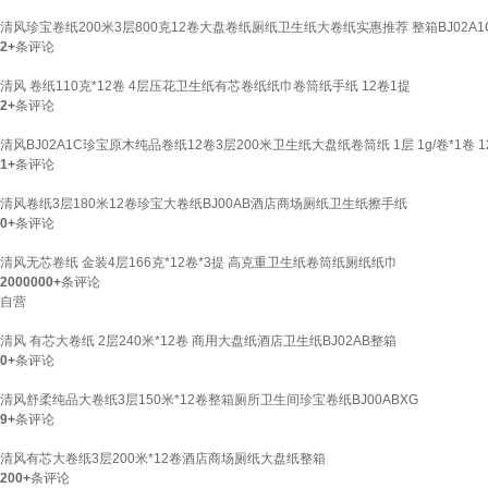
清风珍宝卷纸200米3层800克12卷大盘卷纸厕纸卫生纸大卷纸实惠推荐 整箱BJ02A1
2+
条评论
清风 卷纸110克*12卷 4层压花卫生纸有芯卷纸纸巾卷筒纸手纸 12卷1提
2+
条评论
清风BJ02A1C珍宝原木纯品卷纸12卷3层200米卫生纸大盘纸卷筒纸 1层 1g/卷*1卷 1
1+
条评论
清风卷纸3层180米12卷珍宝大卷纸BJ00AB酒店商场厕纸卫生纸擦手纸
0+
条评论
清风无芯卷纸 金装4层166克*12卷*3提 高克重卫生纸卷筒纸厕纸纸巾
2000000+
条评论
自营
清风 有芯大卷纸 2层240米*12卷 商用大盘纸酒店卫生纸BJ02AB整箱
0+
条评论
清风舒柔纯品大卷纸3层150米*12卷整箱厕所卫生间珍宝卷纸BJ00ABXG
9+
条评论
清风有芯大卷纸3层200米*12卷酒店商场厕纸大盘纸整箱
200+
条评论