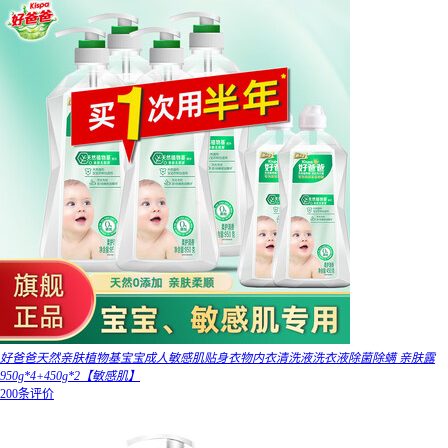
好爸爸天然亲肤植物基宝宝成人敏感肌贴身衣物内衣清洗液洗衣液除菌除螨 亲肤露
950g*4+450g*2【敏感肌】
200条评价