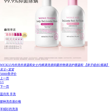
WICKLE内衣洗衣液温和女士内裤清洗液抑菌衣物清洁护理温和 【亲子组合2瓶装】
女士+宝宝
50000条评价
上一页
1/1
下一页
蓝月亮 手洗
那种洗衣液价格
羊绒衫的洗涤