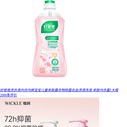
好爸爸洗衣液内衣内裤宝宝儿童亲肤露衣物除菌去血渍清洗液 亲肤内衣露1大瓶
2000条评价