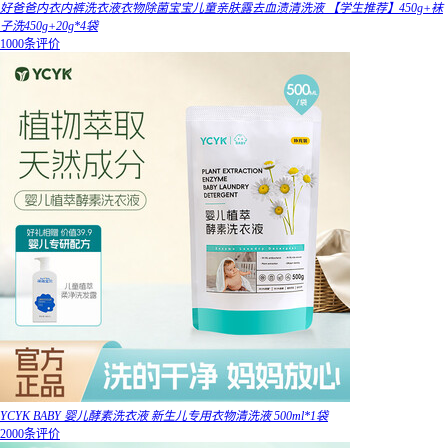
好爸爸内衣内裤洗衣液衣物除菌宝宝儿童亲肤露去血渍清洗液 【学生推荐】450g+袜
子洗450g+20g*4袋
1000条评价
YCYK BABY 婴儿酵素洗衣液 新生儿专用衣物清洗液 500ml*1袋
2000条评价