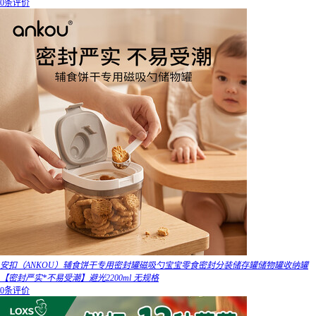
0条评价
安扣（ANKOU）辅食饼干专用密封罐磁吸勺宝宝零食密封分装储存罐储物罐收纳罐
【密封严实*不易受潮】避光2200ml 无规格
0条评价