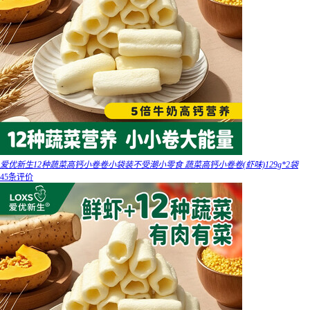
爱优新生12种蔬菜高钙小卷卷小袋装不受潮小零食 蔬菜高钙小卷卷(虾味)129g*2袋
45条评价