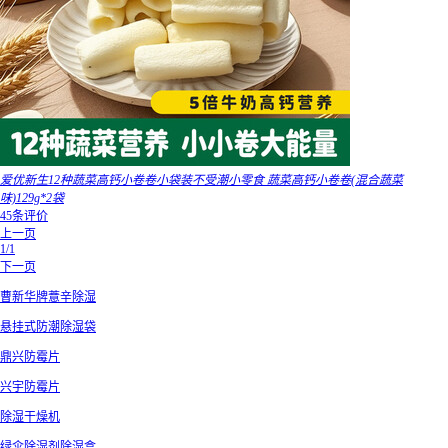
爱优新生12种蔬菜高钙小卷卷小袋装不受潮小零食 蔬菜高钙小卷卷(混合蔬菜
味)129g*2袋
45条评价
上一页
1/1
下一页
曹新华牌薏辛除湿
悬挂式防潮除湿袋
鼎兴防霉片
兴宇防霉片
除湿干燥机
绿伞除湿剂除湿盒