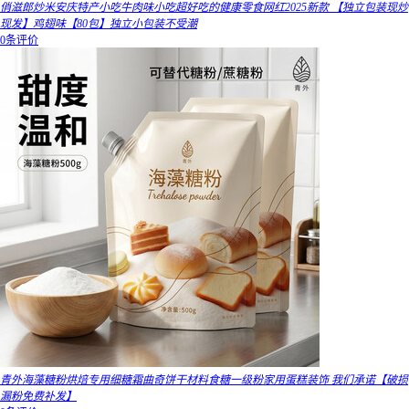
俏滋郎炒米安庆特产小吃牛肉味小吃超好吃的健康零食网红2025新款 【独立包装现炒
现发】鸡翅味【80包】独立小包装不受潮
0条评价
青外海藻糖粉烘焙专用细糖霜曲奇饼干材料食糖一级粉家用蛋糕装饰 我们承诺【破损
漏粉免费补发】