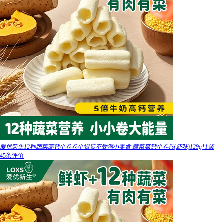
爱优新生12种蔬菜高钙小卷卷小袋装不受潮小零食 蔬菜高钙小卷卷(虾味)129g*1袋
45条评价