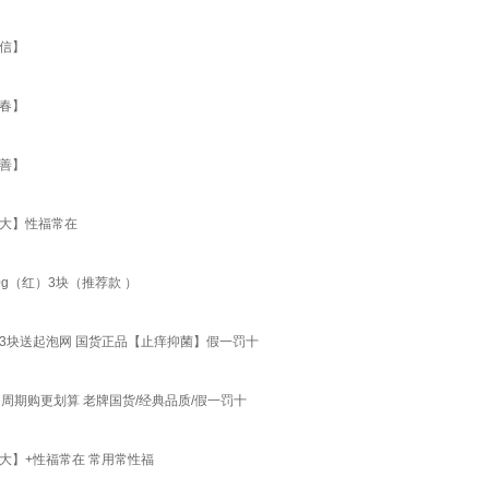
信】
春】
善】
增大】性福常在
g（红）3块（推荐款 ）
3块送起泡网 国货正品【止痒抑菌】假一罚十
周期购更划算 老牌国货/经典品质/假一罚十
大】+性福常在 常用常性福