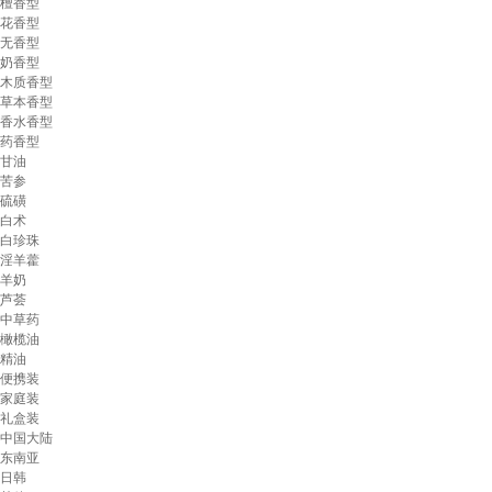
檀香型
花香型
无香型
奶香型
木质香型
草本香型
香水香型
药香型
甘油
苦参
硫磺
白术
白珍珠
淫羊藿
羊奶
芦荟
中草药
橄榄油
精油
便携装
家庭装
礼盒装
中国大陆
东南亚
日韩