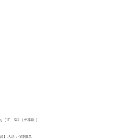
g（红）3块（推荐款 ）
肾】活动：仅剩8单