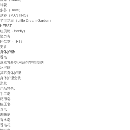
蜂花
多芬（Dove）
满婷（MANTING）
半亩花田（Little Dream Garden）
HEBST
红贝缇（foretty）
隆力奇
同仁堂（TRT）
更多
身体护理:
香皂
皮肤乳膏/外用贴剂/护理喷剂
沐浴露
其它身体护理
身体护理套装
润肤
产品特色:
手工皂
药用皂
解压皂
喜皂
趣味皂
香水皂
香皂花