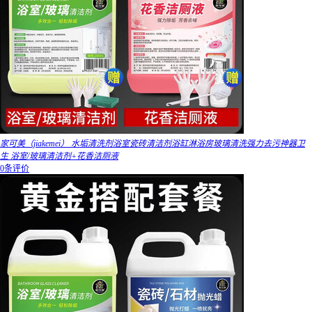
家可美（jiakemei） 水垢清洗剂浴室瓷砖清洁剂浴缸淋浴房玻璃清洗强力去污神器卫
生 浴室/玻璃清洁剂+花香洁厕液
0条评价