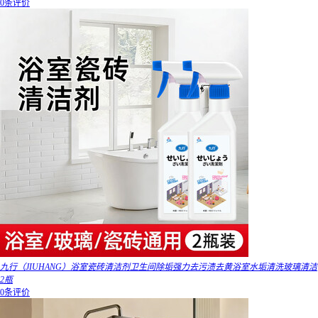
0条评价
九行（JIUHANG）浴室瓷砖清洁剂卫生间除垢强力去污渍去黄浴室水垢清洗玻璃清洁
2瓶
0条评价