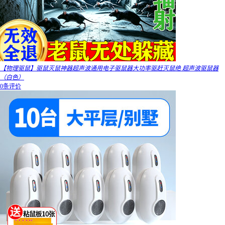
【物理驱鼠】驱鼠灭鼠神器超声波通用电子驱鼠器大功率驱赶灭鼠绝 超声波驱鼠器
（白色）
0条评价