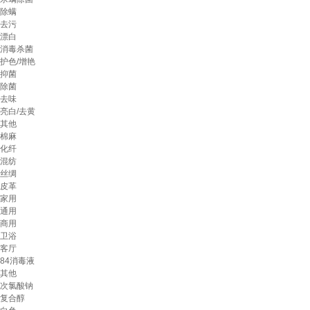
除螨
去污
漂白
消毒杀菌
护色/增艳
抑菌
除菌
去味
亮白/去黄
其他
棉麻
化纤
混纺
丝绸
皮革
家用
通用
商用
卫浴
客厅
84消毒液
其他
次氯酸钠
复合醇