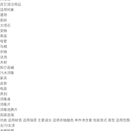
其它清洁用品
适用对象:
通用
瓷砖
大理石
宠物
果蔬
母婴
马桶
衣物
泳池
木材
医疗器械
污水消毒
家具
皮肤
电器
类别:
消毒液
消毒片
消毒泡腾片
高级选项:
功效
适用材质
适用场景
主要成分
适用衣物颜色
单件净含量
包装形式
香型
适用范围
去污/去渍
杀螨除菌