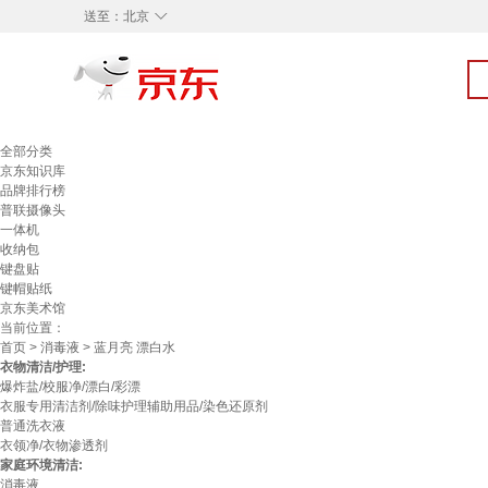
◇
送至：
北京
全部分类
京东知识库
品牌排行榜
普联摄像头
一体机
收纳包
键盘贴
键帽贴纸
京东美术馆
当前位置：
首页
>
消毒液
> 蓝月亮 漂白水
衣物清洁/护理:
爆炸盐/校服净/漂白/彩漂
衣服专用清洁剂/除味护理辅助用品/染色还原剂
普通洗衣液
衣领净/衣物渗透剂
家庭环境清洁:
消毒液