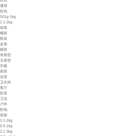
白色
通用
彩色
501g-1kg
1.1-2kg
箱装
桶装
瓶装
盒装
罐装
有香型
无香型
车载
厨房
浴室
卫生间
客厅
卧室
卫浴
户外
职场
差旅
1.1-2kg
0.5-1kg
2.1-3kg