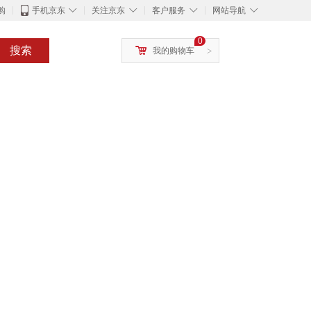
◇
◇
◇
◇
购
手机京东
关注京东
客户服务
网站导航
0
搜索
我的购物车
>