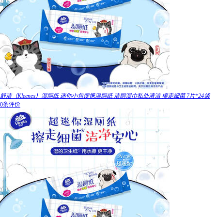
舒洁（Kleenex）湿厕纸 迷你小包便携湿厕纸 洁厕湿巾私处清洁 擦走细菌 7片*24袋
0条评价