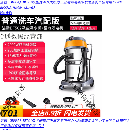
洁霸（JIEBA）BF502吸尘器70升大吸力工业用商用吸水机酒店洗车店专用2000W
BF502A汽保版（2.5米）
0条评价
洁霸（JIEBA）BF501吸尘器家用洗车店专用强力大功率商用大吸力工业吸尘机 BF502
汽保版-2000W商用洗车 【2.5