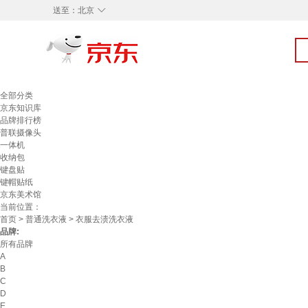
◇
送至：
北京
全部分类
京东知识库
品牌排行榜
普联摄像头
一体机
收纳包
键盘贴
键帽贴纸
京东美术馆
当前位置：
首页
>
普通洗衣液
> 衣服去渍洗衣液
品牌:
所有品牌
A
B
C
D
E