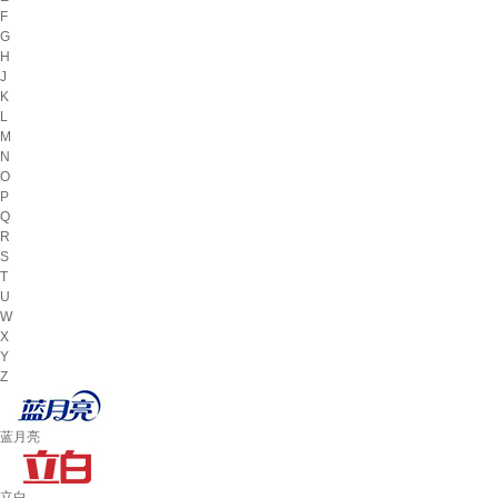
F
G
H
J
K
L
M
N
O
P
Q
R
S
T
U
W
X
Y
Z
蓝月亮
立白