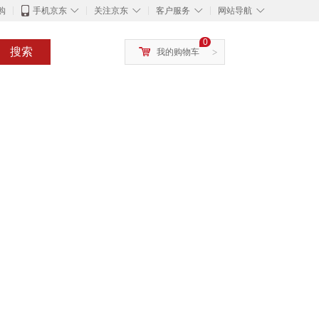
◇
◇
◇
◇
购
手机京东
关注京东
客户服务
网站导航
0
搜索
我的购物车
>