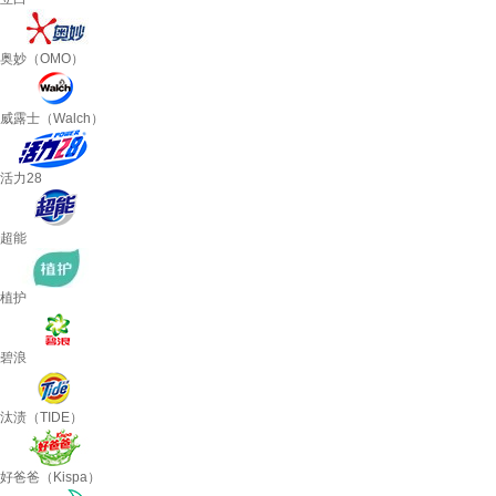
奥妙（OMO）
威露士（Walch）
活力28
超能
植护
碧浪
汰渍（TIDE）
好爸爸（Kispa）