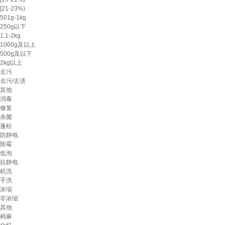
[21-23%)
501g-1kg
250g以下
1.1-2kg
1000g及以上
500g及以下
2kg以上
去污
去污/去渍
其他
消毒
修复
杀菌
蓬松
防静电
除霉
低泡
抗静电
机洗
手洗
浓缩
非浓缩
其他
棉麻