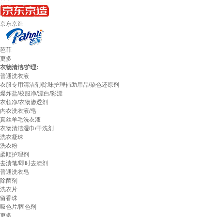
京东京造
芭菲
更多
衣物清洁/护理:
普通洗衣液
衣服专用清洁剂/除味护理辅助用品/染色还原剂
爆炸盐/校服净/漂白/彩漂
衣领净/衣物渗透剂
内衣洗衣液/皂
真丝羊毛洗衣液
衣物清洁湿巾/干洗剂
洗衣凝珠
洗衣粉
柔顺护理剂
去渍笔/即时去渍剂
普通洗衣皂
除菌剂
洗衣片
留香珠
吸色片/固色剂
更多