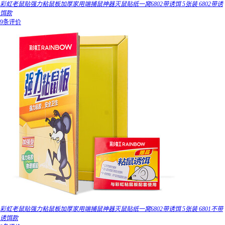
彩虹老鼠贴强力粘鼠板加厚家用端捕鼠神器灭鼠贴纸一窝6802带诱饵 5张装 6802带诱
饵款
9条评价
彩虹老鼠贴强力粘鼠板加厚家用端捕鼠神器灭鼠贴纸一窝6802带诱饵 5张装 6801不带
诱饵款