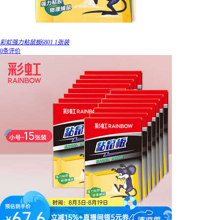
彩虹强力粘鼠板6801 1张装
0条评价