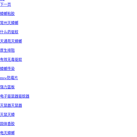
下一页
蟑螂粘胶
常州灭蟑螂
什么药驱蚊
天通苑灭蟑螂
厚生排阻
有效无毒驱蚊
蟑螂传染
msw防霉片
强力篮板
电子驱鼠器驱蚊器
灭鼠器灭鼠器
灭鼠灭蟑
固体香胶
电灭蟑螂