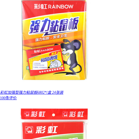
彩虹加强型强力粘鼠板6802*/盒 24张装
100条评价