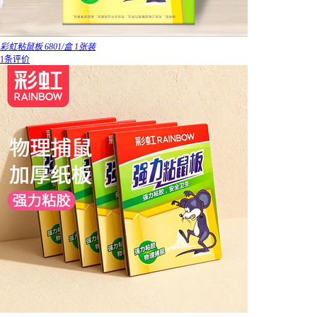
彩虹粘鼠板 6801/盒 1张装
1条评价