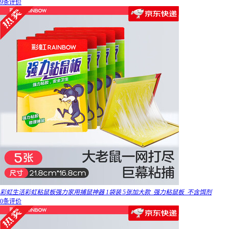
9条评价
彩虹生活彩虹粘鼠板强力家用捕鼠神器 1袋装 5张加大款_强力粘鼠板_不含饵剂
0条评价