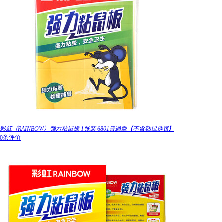
彩虹（RAINBOW）强力粘鼠板 1张装 6801普通型【不含粘鼠诱饵】
0条评价