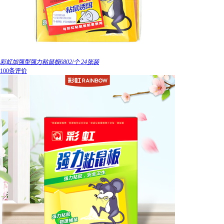
彩虹加强型强力粘鼠板6802/个 24张装
100条评价