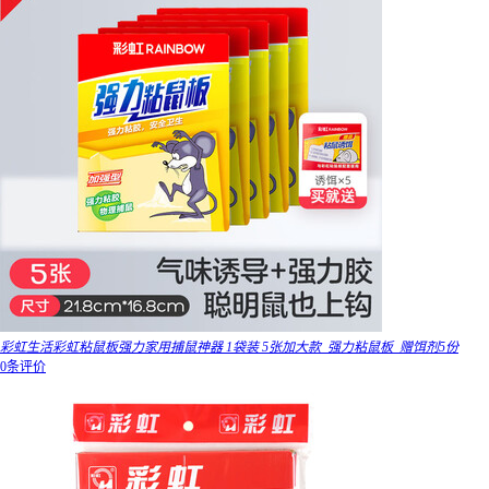
彩虹生活彩虹粘鼠板强力家用捕鼠神器 1袋装 5张加大款_强力粘鼠板_赠饵剂5份
0条评价