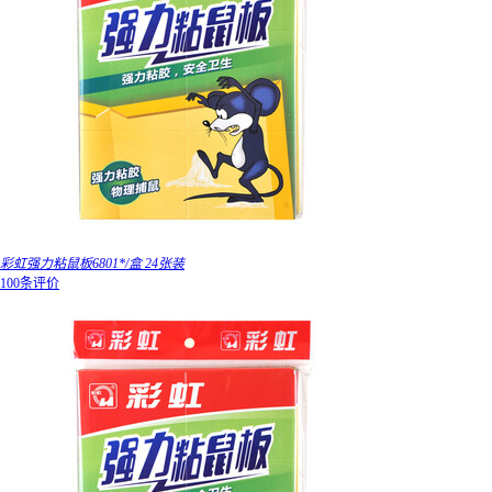
彩虹强力粘鼠板6801*/盒 24张装
100条评价