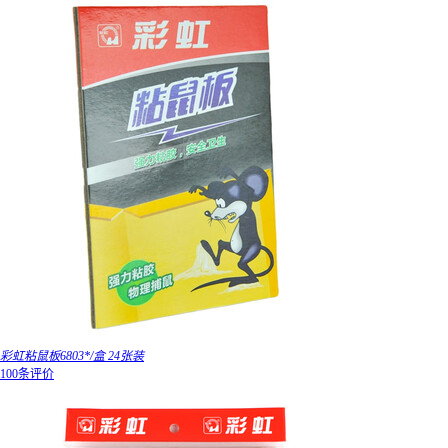
彩虹粘鼠板6803*/盒 24张装
100条评价