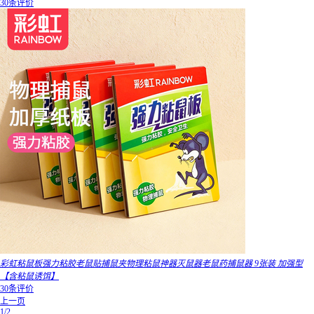
30条评价
彩虹粘鼠板强力粘胶老鼠贴捕鼠夹物理粘鼠神器灭鼠器老鼠药捕鼠器 9张装 加强型
【含粘鼠诱饵】
30条评价
上一页
1/2