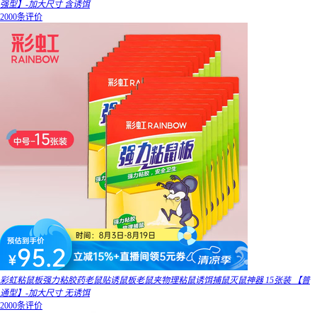
强型】-加大尺寸 含诱饵
2000条评价
彩虹粘鼠板强力粘胶药老鼠贴诱鼠板老鼠夹物理粘鼠诱饵捕鼠灭鼠神器 15张装 【普
通型】-加大尺寸 无诱饵
2000条评价