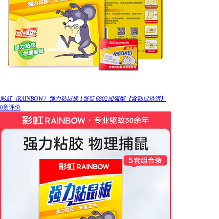
彩虹（RAINBOW）强力粘鼠板 1张装 6802加强型【含粘鼠诱饵】
0条评价