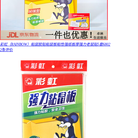
彩虹（RAINBOW）粘鼠胶贴粘鼠板粘性强纸板厚强力老鼠贴5套6802
2条评价